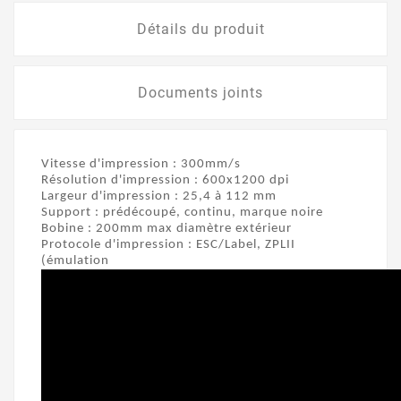
Détails du produit
Documents joints
Vitesse d'impression : 300mm/s
Résolution d'impression : 600x1200 dpi
Largeur d'impression : 25,4 à 112 mm
Support : prédécoupé, continu, marque noire
Bobine : 200mm max diamètre extérieur
Protocole d'impression : ESC/Label, ZPLII
(émulation