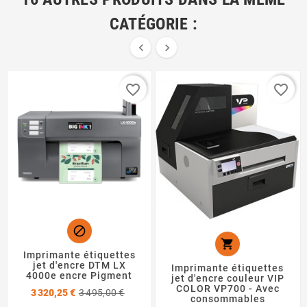
CATÉGORIE :


favorite_border
favorite_border


Imprimante étiquettes
jet d'encre DTM LX
Imprimante étiquettes
4000e encre Pigment
jet d'encre couleur VIP
COLOR VP700 - Avec
Prix
Prix
3 320,25 €
3 495,00 €
consommables
de