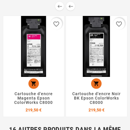


favorite_border
favorite_border


Cartouche d'encre
Cartouche d'encre Noir
Magenta Epson
BK Epson ColorWorks
ColorWorks C8000
C8000
Prix
Prix
219,50 €
219,50 €
16 AUTRES PRODUITS DANS LA MÊME