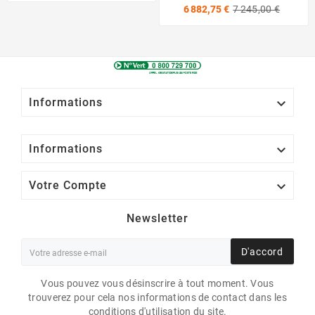
base
Prix
Prix
6 882,75 €
7 245,00 €
de
base

Informations

Informations

Votre Compte
Newsletter
D'accord
Vous pouvez vous désinscrire à tout moment. Vous
trouverez pour cela nos informations de contact dans les
conditions d'utilisation du site.