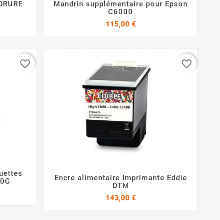
ORURE
Mandrin supplémentaire pour Epson


C6000
Prix
115,00 €
favorite_border
favorite_border
uettes
Encre alimentaire Imprimante Eddie
00G


DTM
Prix
143,00 €