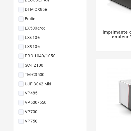
DECOJET A4
DTM CX86e
Eddie
LX500e/ec
Imprimante d
couleur
LX610e
LX910e
PRO 1040/1050
SC-F2100
TM-C3500
UJF-3042 MkII
VP485
VP600/650
VP700
VP750