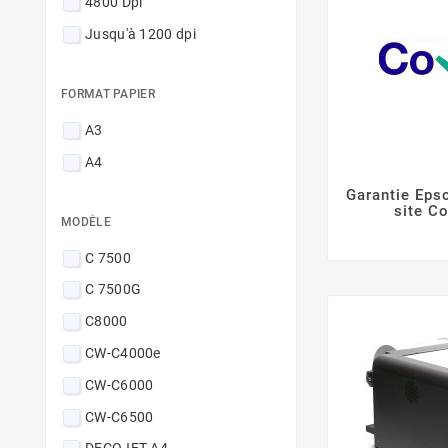
4800 Dpi
Jusqu'à 1200 dpi
FORMAT PAPIER
A3
A4
Garantie Eps
site C
MODÈLE
C 7500
C 7500G
C8000
CW-C4000e
CW-C6000
CW-C6500