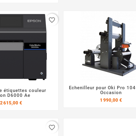
favorite_border
Echenilleur pour Oki Pro 10
e étiquettes couleur


Occasion


son D6000 Ae
Prix
1 990,00 €
Prix
2 615,00 €
favorite_border