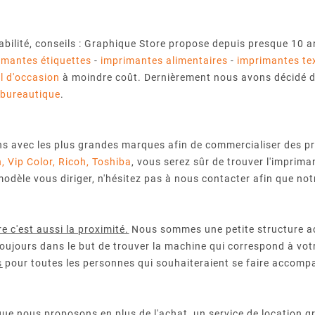
abilité, conseils : Graphique Store propose depuis presque 10
imantes étiquettes
-
imprimantes alimentaires
-
imprimantes tex
l d'occasion
à moindre coût. Dernièrement nous avons décidé de
 bureautique
.
ns avec les plus grandes marques afin de commercialiser des pr
n
,
Vip Color
,
Ricoh
,
Toshiba
, vous serez sûr de trouver l'imprim
modèle vous diriger, n'hésitez pas à nous contacter afin que no
e c'est aussi la proximité.
Nous sommes une petite structure acc
toujours dans le but de trouver la machine qui correspond à vot
s
pour toutes les personnes qui souhaiteraient se faire accompag
que nous proposons en plus de l'achat, un
service de location
gr