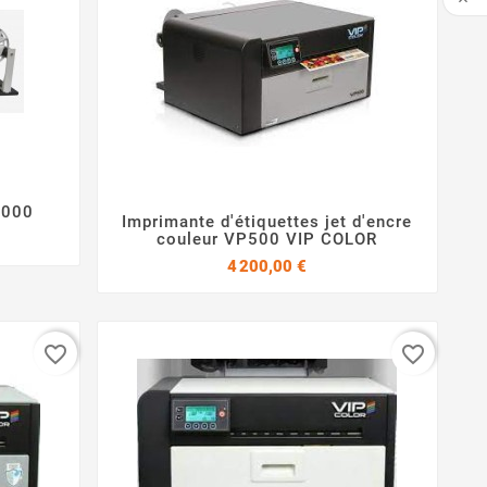

FAI
6000
Imprimante d'étiquettes jet d'encre


couleur VP500 VIP COLOR
Prix
4 200,00 €
favorite_border
favorite_border