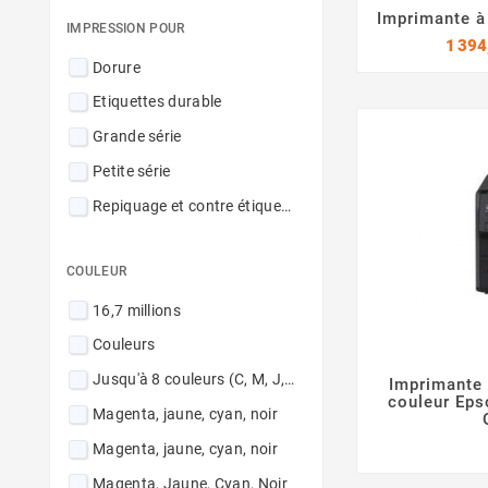
Imprimante à
IMPRESSION POUR
1 394
Dorure
Etiquettes durable
Grande série
Petite série
Repiquage et contre étiquette
COULEUR
16,7 millions
Couleurs
Jusqu'à 8 couleurs (C, M, J, N, Cc, Mc, B, T) + le primaire d'accroche
Imprimante 
couleur Ep
Magenta, jaune, cyan, noir
Magenta, jaune, cyan, noir
Magenta, Jaune, Cyan, Noir