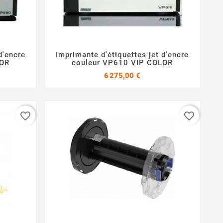
d'encre
Imprimante d'étiquettes jet d'encre


LOR
couleur VP610 VIP COLOR
Prix
6 275,00 €
favorite_border
favorite_border