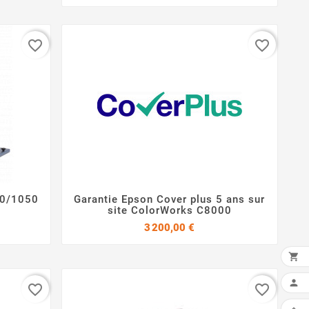
favorite_border
favorite_border
40/1050
Garantie Epson Cover plus 5 ans sur


site ColorWorks C8000
Prix
3 200,00 €


favorite_border
favorite_border