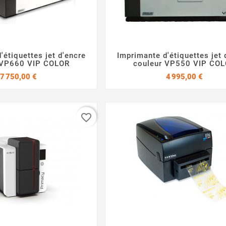
'étiquettes jet d'encre
Imprimante d'étiquettes jet 




 VP660 VIP COLOR
couleur VP550 VIP CO
Prix
Prix
7 750,00 €
4 995,00 €
favorite_border