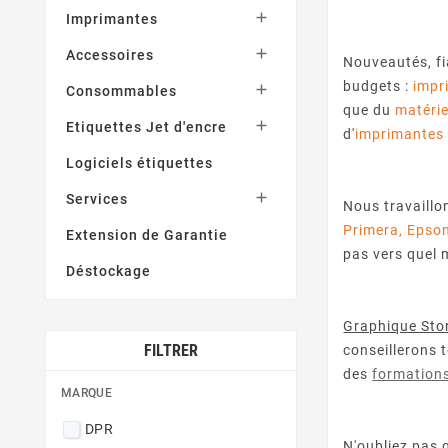

Imprimantes

Accessoires
Nouveautés, fi
budgets :
impr

Consommables
que du
matérie

Etiquettes Jet d'encre
d'
imprimantes
Logiciels étiquettes

Services
Nous travaillo
Primera
,
Epso
Extension de Garantie
pas vers quel 
Déstockage
Graphique Stor
FILTRER
conseillerons 
des
formation
MARQUE
DPR
N'oubliez pas 