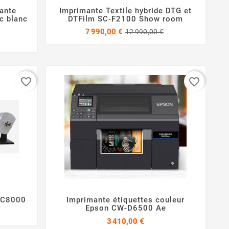
ante
Imprimante Textile hybride DTG et


ec blanc
DTFilm SC-F2100 Show room
Prix
Prix
7 990,00 €
12 990,00 €
de
base
favorite_border
favorite_border
n C8000
Imprimante étiquettes couleur


Epson CW-D6500 Ae
Prix
3 410,00 €