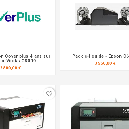
on Cover plus 4 ans sur
Pack e-liquide - Epson C




olorWorks C8000
Prix
3 550,00 €
Prix
2 800,00 €
favorite_border