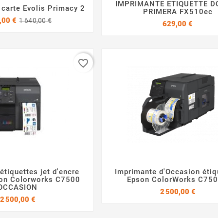
IMPRIMANTE ETIQUETTE D
 carte Evolis Primacy 2


PRIMERA FX510ec


Prix
Prix
,00 €
1 640,00 €
Prix
629,00 €
de
base
favorite_border
étiquettes jet d'encre
Imprimante d'Occasion étiq




son Colorworks C7500
Epson ColorWorks C75
OCCASION
Prix
2 500,00 €
Prix
2 500,00 €