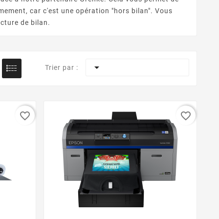
mement, car c'est une opération "hors bilan". Vous
cture de bilan.

Trier par :
favorite_border
favorite_border