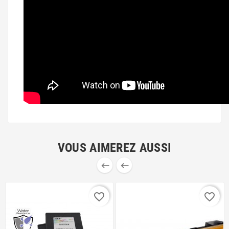
VOUS AIMEREZ AUSSI


favorite_border
favorite_border