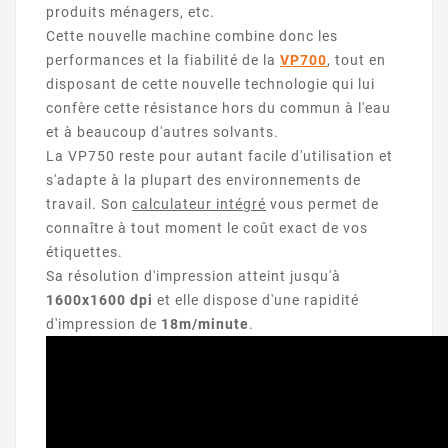
produits ménagers, etc.
Cette nouvelle machine combine donc les
performances et la fiabilité de la
VP700
, tout en
disposant de cette nouvelle technologie qui lui
confère cette résistance hors du commun à l'eau
et à beaucoup d'autres solvants.
La VP750 reste pour autant facile d'utilisation et
s'adapte à la plupart des environnements de
travail. Son
calculateur intégré
vous permet de
connaître à tout moment le coût exact de vos
étiquettes.
Sa résolution d'impression atteint jusqu'à
1600x1600 dpi
et elle dispose d'une rapidité
d'impression de
18m/minute
.