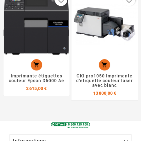
favorite_border
favorite_border


Imprimante étiquettes
OKI pro1050 Imprimante
couleur Epson D6000 Ae
d'étiquette couleur laser
avec blanc
Prix
2 615,00 €
Prix
13 800,00 €
Informations