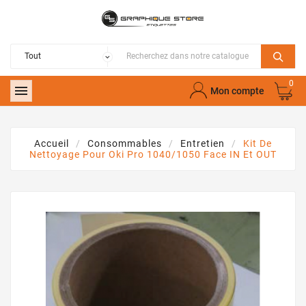
0

Mon compte
Accueil
Consommables
Entretien
Kit De
Nettoyage Pour Oki Pro 1040/1050 Face IN Et OUT