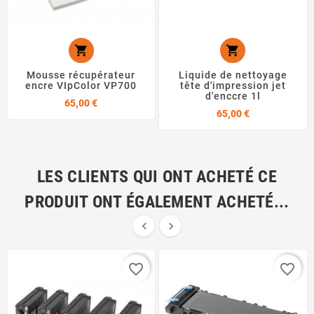


Mousse récupérateur
Liquide de nettoyage
encre VIpColor VP700
tête d'impression jet
d'enccre 1l
Prix
65,00 €
Prix
65,00 €
LES CLIENTS QUI ONT ACHETÉ CE
PRODUIT ONT ÉGALEMENT ACHETÉ...


favorite_border
favorite_border