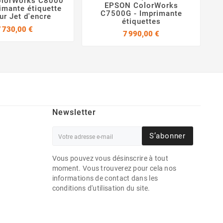
olorWorks C8000


EPSON ColorWorks


imante étiquette
C7500G - Imprimante
ur Jet d'encre
étiquettes
Prix
7 730,00 €
Prix
7 990,00 €
Newsletter
S’abonner
Vous pouvez vous désinscrire à tout
moment. Vous trouverez pour cela nos
informations de contact dans les
conditions d'utilisation du site.