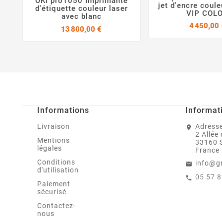
OKI pro1050 Imprimante

jet d'encre coul


d'étiquette couleur laser
VIP COL
avec blanc
4 450,00 
Prix
13 800,00 €
Informations
Informat
Livraison
Adresse
2 Allée
Mentions
33160 
légales
France
Conditions
info@g
d'utilisation
05 57 
Paiement
sécurisé
Contactez-
nous