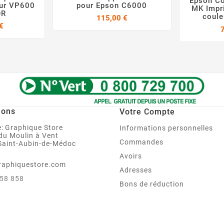
Epson C



eur VP600
pour Epson C6000
MK Impr
OR
coule
Prix
115,00 €
Prix
€
ions
Votre Compte
:
Graphique Store
Informations personnelles
 du Moulin à Vent
Commandes
Saint-Aubin-de-Médoc
Avoirs
raphiquestore.com
Adresses
858 858
Bons de réduction