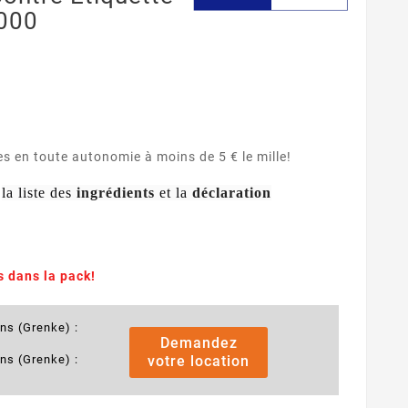
6000
s en toute autonomie à moins de 5 € le mille!
la liste des
ingrédients
et la
déclaration
c
s dans la pack!
ans (Grenke) :
Demandez
ans (Grenke) :
votre location