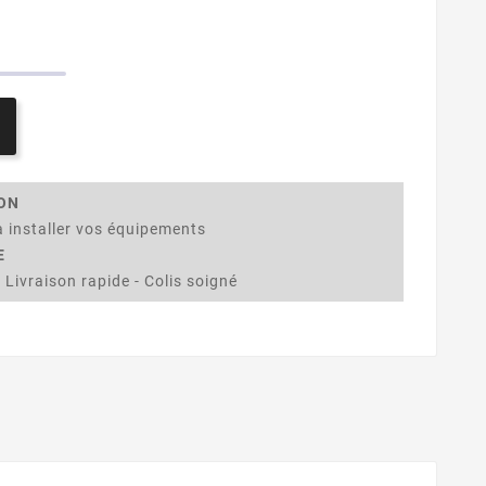
ION
 installer vos équipements
E
 Livraison rapide - Colis soigné