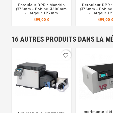
Enrouleur DPR : Mandrin
Dérouleur DPR :



Ø76mm - Bobine Ø300mm
Ø76mm - Bobin
- Largeur 127mm
- Largeur 
Prix
499,00 €
499,00 
16 AUTRES PRODUITS DANS LA M
favorite_border
Imprimante d'ét