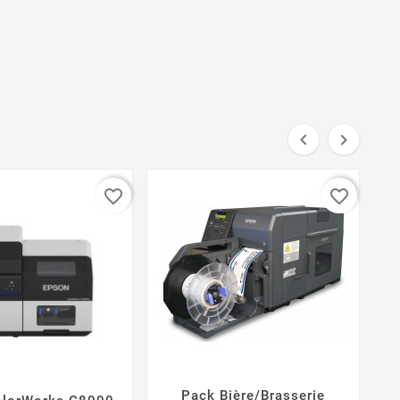


favorite_border
favorite_border
Pack Bière/Brasserie