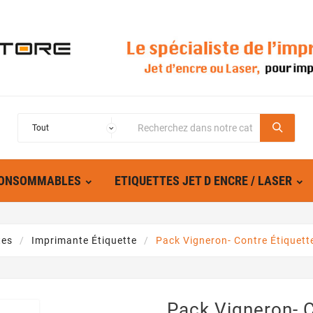
ONSOMMABLES
ETIQUETTES JET D ENCRE / LASER
tes
Imprimante Étiquette
Pack Vigneron- Contre Étiquett
Pack Vigneron- C