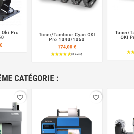
r Oki Pro
Toner/T
Toner/Tambour Cyan OKI

50
OKI P


Pro 1040/1050
Prix
€
174,00 €
Prix
ÊME CATÉGORIE :
favorite_border
favorite_border