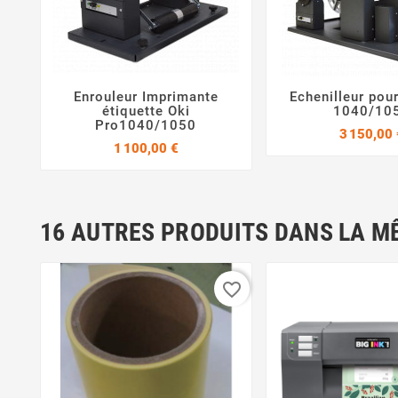
Enrouleur Imprimante
Echenilleur pou



étiquette Oki
1040/10
Pro1040/1050
3 150,00 
Prix
1 100,00 €
16 AUTRES PRODUITS DANS LA M
favorite_border