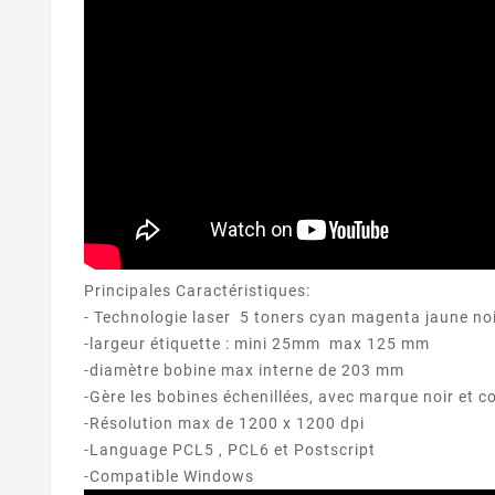
Principales Caractéristiques:
- Technologie laser 5 toners cyan magenta jaune noi
-largeur étiquette : mini 25mm max 125 mm
-diamètre bobine max interne de 203 mm
-Gère les bobines échenillées, avec marque noir et c
-Résolution max de 1200 x 1200 dpi
-Language PCL5 , PCL6 et Postscript
-Compatible Windows