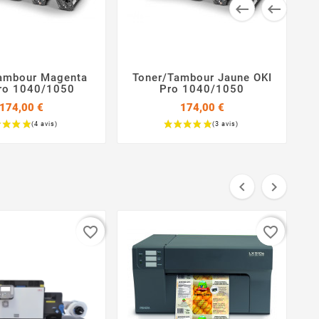


ambour Magenta
Toner/Tambour Jaune OKI




ro 1040/1050
Pro 1040/1050
174,00 €
174,00 €
Prix
Prix


favorite_border
favorite_border