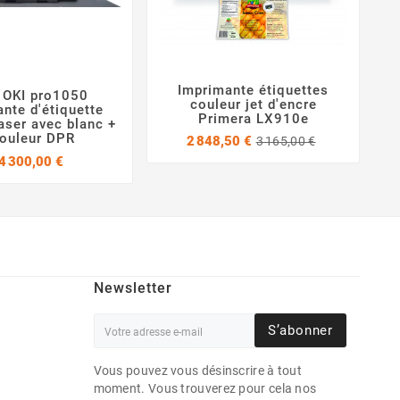
Imprimante étiquettes
 OKI pro1050


couleur jet d'encre


nte d'étiquette
Primera LX910e
aser avec blanc +
rouleur DPR
Prix
Prix
2 848,50 €
3 165,00 €
de
Prix
4 300,00 €
base
Newsletter
S’abonner
Vous pouvez vous désinscrire à tout
moment. Vous trouverez pour cela nos