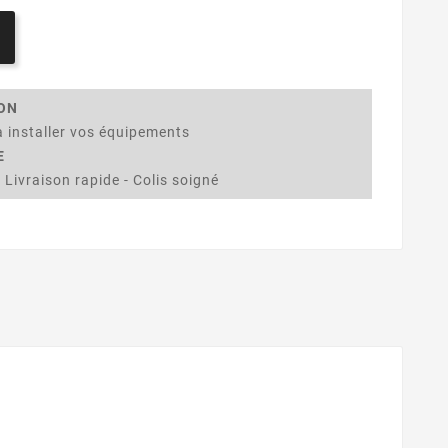
ION
 installer vos équipements
E
 Livraison rapide - Colis soigné