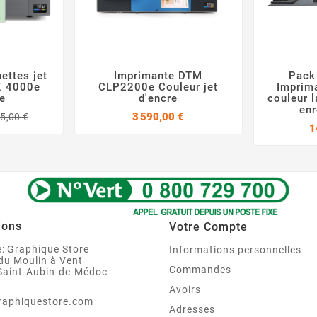
ettes jet
Imprimante DTM
Pack



X 4000e
CLP2200e Couleur jet
Imprima
e
d'encre
couleur l
en
Prix
Prix
Prix
3 590,00 €
5,00 €
de
1
base
ions
Votre Compte
:
Graphique Store
Informations personnelles
 du Moulin à Vent
Commandes
Saint-Aubin-de-Médoc
Avoirs
raphiquestore.com
Adresses