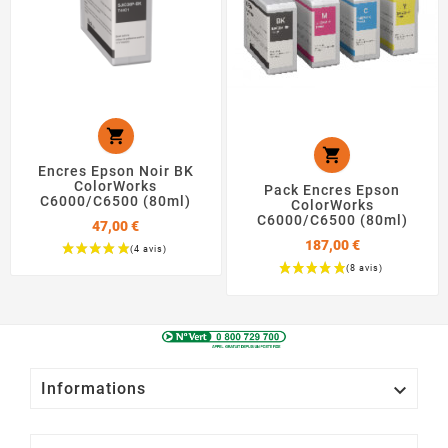


Encres Epson Noir BK
ColorWorks
Pack Encres Epson
C6000/C6500 (80ml)
ColorWorks
C6000/C6500 (80ml)
47,00 €
187,00 €
Prix
Prix

Informations