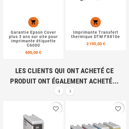


Garantie Epson Cover
Imprimante Transfert
plus 3 ans sur site pour
thermique DTM FX810e
imprimante étiquette
Prix
2 195,00 €
C6000
Prix
600,00 €
LES CLIENTS QUI ONT ACHETÉ CE
PRODUIT ONT ÉGALEMENT ACHETÉ...


favorite_border
favorite_border