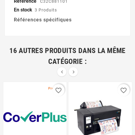
Référence
C32C881101
En stock
3 Produits
Références spécifiques
16 AUTRES PRODUITS DANS LA MÊME
CATÉGORIE :


Promo !
favorite_border
favorite_border