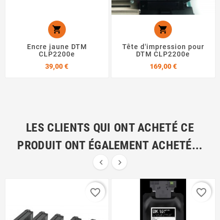


Encre jaune DTM
Tête d'impression pour
CLP2200e
DTM CLP2200e
Prix
Prix
39,00 €
169,00 €
LES CLIENTS QUI ONT ACHETÉ CE
PRODUIT ONT ÉGALEMENT ACHETÉ...


favorite_border
favorite_border