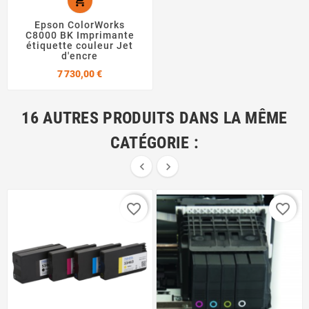

Epson ColorWorks
C8000 BK Imprimante
étiquette couleur Jet
d'encre
Prix
7 730,00 €
16 AUTRES PRODUITS DANS LA MÊME
CATÉGORIE :


favorite_border
favorite_border