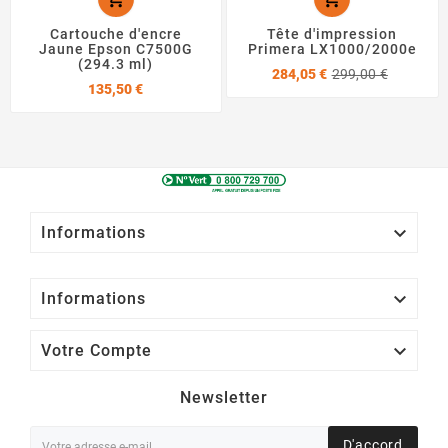
Cartouche d'encre
Tête d'impression
Jaune Epson C7500G
Primera LX1000/2000e
(294.3 ml)
Prix
Prix
284,05 €
299,00 €
Prix
de
135,50 €
base

Informations

Informations

Votre Compte
Newsletter
D'accord