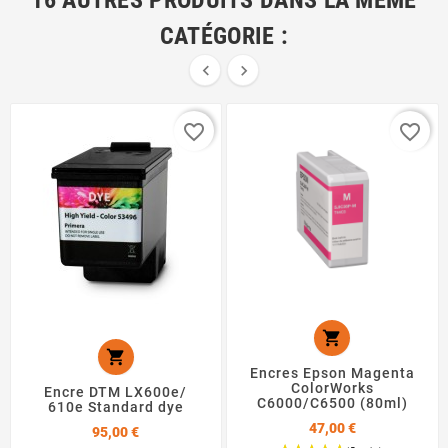
16 AUTRES PRODUITS DANS LA MÊME
CATÉGORIE :


favorite_border
favorite_border


Encres Epson Magenta
ColorWorks
Encre DTM LX600e/
C6000/C6500 (80ml)
610e Standard dye
47,00 €
Prix
95,00 €