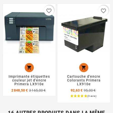
favorite_border
favorite_border


Imprimante étiquettes
Cartouche d'encre
couleur jet d'encre
Colorants Primera
Primera LX910e
LX910e
Prix
Prix
Prix
2 848,50 €
3 165,00 €
92,63 €
95,00 €
de
de
base
base
Prix