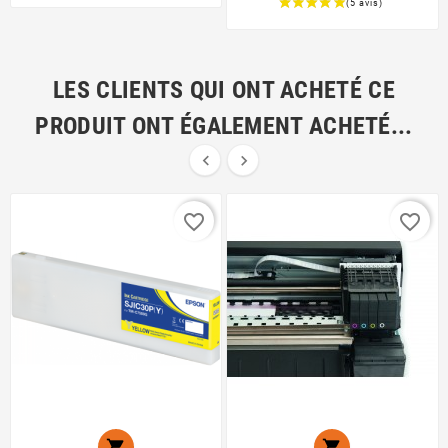
Prix
LES CLIENTS QUI ONT ACHETÉ CE
PRODUIT ONT ÉGALEMENT ACHETÉ...


favorite_border
favorite_border

