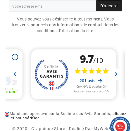
D'accord
Vous pouvez vous désinscrire à tout moment. Vous
trouverez pour cela nos informations de contact dans les
conditions d'utilisation du site.
Marchand approuvé par la Société des Avis Garantis,
cliquez
ici pour vérifier
.
CARTOUCHES D'ENCRE
9.7
/10
NOIR VP600 VIP COLOR
© 2020 - Graphique Store - Réalisé Par MyWebShop
201 avis