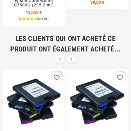
Epson ColorWorks
Prix
39,00 €
C7500G (295.2 ml)
135,50 €
Prix
LES CLIENTS QUI ONT ACHETÉ CE
PRODUIT ONT ÉGALEMENT ACHETÉ...


favorite_border
favorite_border