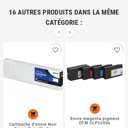
16 AUTRES PRODUITS DANS LA MÊME
CATÉGORIE :


favorite_border
favorite_border


Encre magenta pigment
DTM CLP2200e
Cartouche d'encre Noir