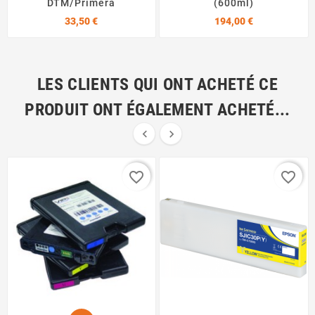
DTM/Primera
(600ml)
Prix
Prix
33,50 €
194,00 €
LES CLIENTS QUI ONT ACHETÉ CE
PRODUIT ONT ÉGALEMENT ACHETÉ...


favorite_border
favorite_border