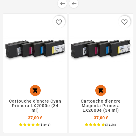


favorite_border
favorite_border


Cartouche d'encre Cyan
Cartouche d'encre
Primera LX2000e (34
Magenta Primera
ml)
LX2000e (34 ml)
37,00 €
37,00 €
Prix
Prix