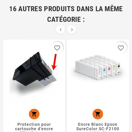
16 AUTRES PRODUITS DANS LA MÊME
CATÉGORIE :


favorite_border
favorite_border


Protection pour
Encre Blanc Epson
cartouche d'encre
SureColor SC-F2100