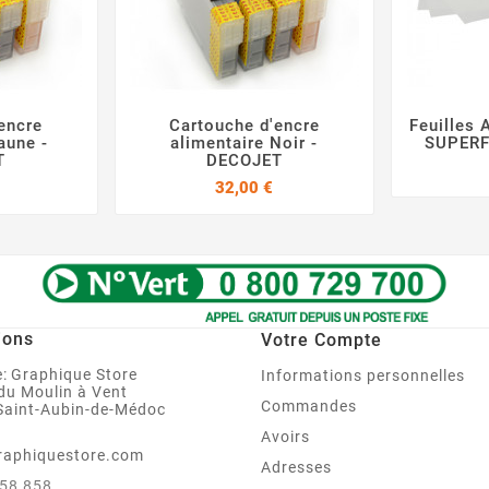
encre
Cartouche d'encre
Feuilles 



aune -
alimentaire Noir -
SUPERF
T
DECOJET
Prix
Prix
32,00 €
ions
Votre Compte
:
Graphique Store
Informations personnelles
 du Moulin à Vent
Commandes
Saint-Aubin-de-Médoc
Avoirs
raphiquestore.com
Adresses
858 858