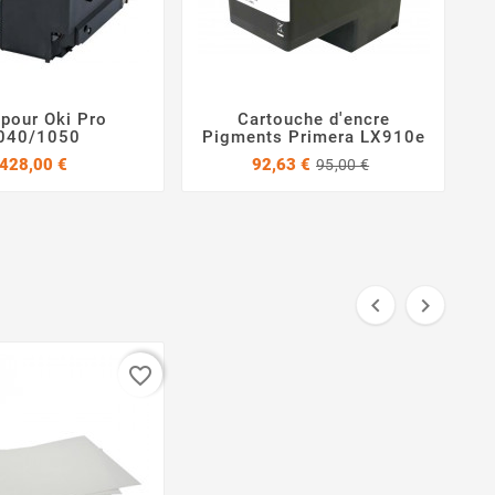
 pour Oki Pro
Cartouche d'encre




040/1050
Pigments Primera LX910e
Prix
Prix
Prix
428,00 €
92,63 €
95,00 €
de
base


favorite_border