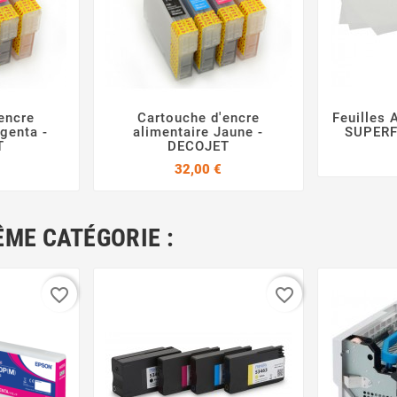
encre
Cartouche d'encre
Feuilles 



genta -
alimentaire Jaune -
SUPERF
T
DECOJET
Prix
Prix
32,00 €
ÊME CATÉGORIE :
favorite_border
favorite_border