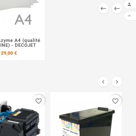




FAI
Azyme A4 (qualité


INE) - DECOJET
Prix
29,00 €


favorite_border
favorite_border