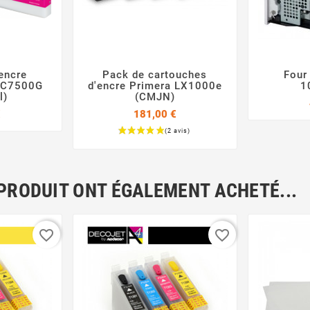
encre
Pack de cartouches
Four



 C7500G
d'encre Primera LX1000e
1
l)
(CMJN)
Prix
€
181,00 €
Prix
 PRODUIT ONT ÉGALEMENT ACHETÉ...
favorite_border
favorite_border