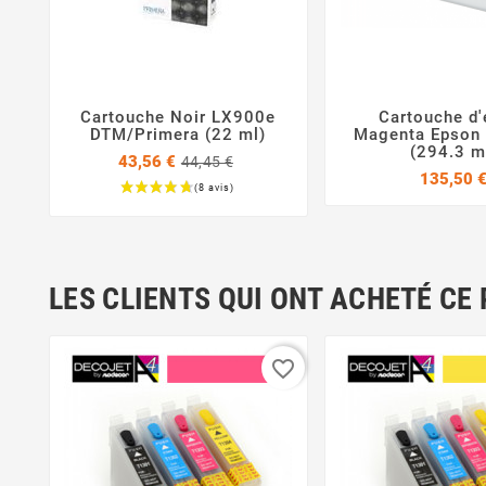
Cartouche Noir LX900e
Cartouche d'



DTM/Primera (22 ml)
Magenta Epson
(294.3 m
Prix
43,56 €
44,45 €
de
135,50 
base
Prix
LES CLIENTS QUI ONT ACHETÉ CE
favorite_border