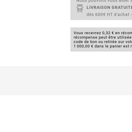
Nous pouvons vous aider à
LIVRAISON GRATUIT
dès 600€ HT d'achat -
Vous recevrez 0,32 € en récom
récompense peut être utilisé
code de bon ou retirée sur v
1 000,00 € dans le panier est 