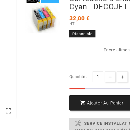
Cyan - DECOJET
32,00 €
HT
Disponible
Encre alimen
Quantité :

Ajouter Au Panier

SERVICE INSTALLAT