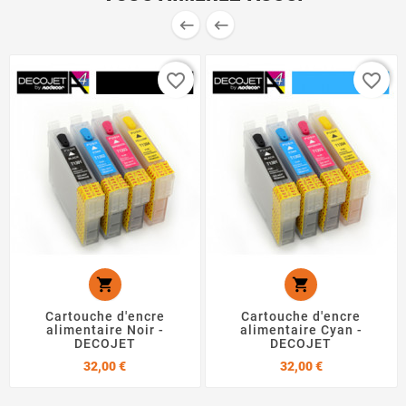


favorite_border
favorite_border


Cartouche d'encre
Cartouche d'encre
alimentaire Noir -
alimentaire Cyan -
DECOJET
DECOJET
Prix
Prix
32,00 €
32,00 €