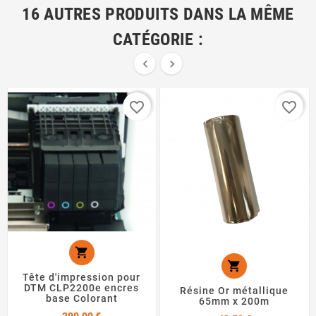
16 AUTRES PRODUITS DANS LA MÊME
CATÉGORIE :


favorite_border
favorite_border


Tête d'impression pour
DTM CLP2200e encres
Résine Or métallique
base Colorant
65mm x 200m
Prix
299,00 €