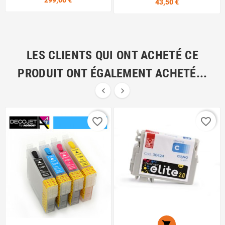
Prix
43,50 €
LES CLIENTS QUI ONT ACHETÉ CE
PRODUIT ONT ÉGALEMENT ACHETÉ...


favorite_border
favorite_border
