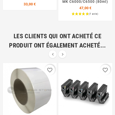
MK C6000/C6500 (80ml)
Prix
33,00 €
47,00 €
Prix
LES CLIENTS QUI ONT ACHETÉ CE
PRODUIT ONT ÉGALEMENT ACHETÉ...


favorite_border
favorite_border