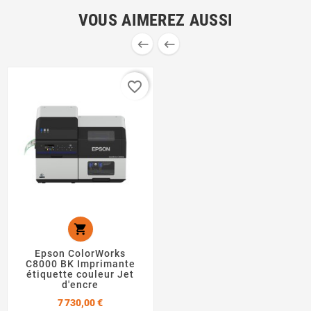
VOUS AIMEREZ AUSSI


favorite_border

Epson ColorWorks
C8000 BK Imprimante
étiquette couleur Jet
d'encre
Prix
7 730,00 €