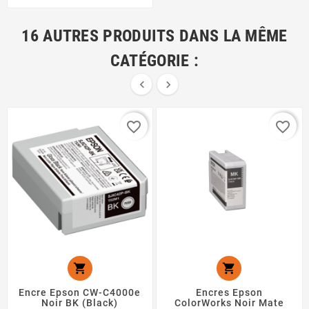
16 AUTRES PRODUITS DANS LA MÊME
CATÉGORIE :


favorite_border
favorite_border


Encre Epson CW-C4000e
Encres Epson
Noir BK (Black)
ColorWorks Noir Mate