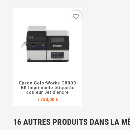
favorite_border
Epson ColorWorks C8000


BK Imprimante étiquette
couleur Jet d'encre
Prix
7 730,00 €
16 AUTRES PRODUITS DANS LA M