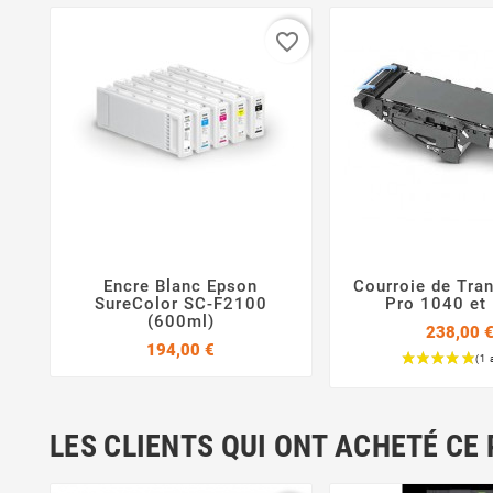
favorite_border
Encre Blanc Epson
Courroie de Tran



SureColor SC-F2100
Pro 1040 et
(600ml)
238,00 
Prix
194,00 €
Prix
LES CLIENTS QUI ONT ACHETÉ CE