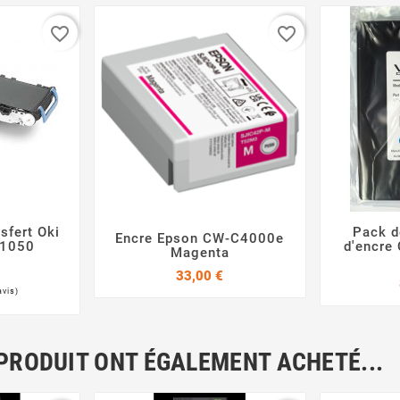
favorite_border
favorite_border
sfert Oki
Pack d
Encre Epson CW-C4000e

 1050
d'encre


Magenta
€
Prix
33,00 €
 PRODUIT ONT ÉGALEMENT ACHETÉ...