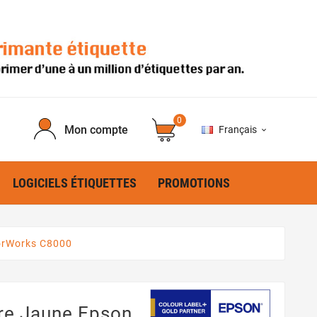
0
Mon compte
Français

LOGICIELS ÉTIQUETTES
PROMOTIONS
orWorks C8000
re Jaune Epson