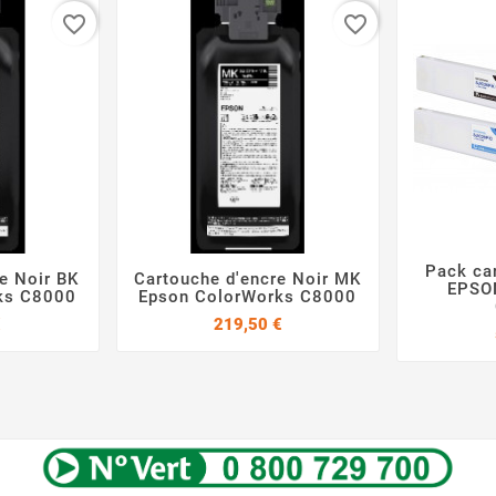
favorite_border
favorite_border
Pack ca
e Noir BK
Cartouche d'encre Noir MK
EPSO



ks C8000
Epson ColorWorks C8000
Prix
Prix
€
219,50 €