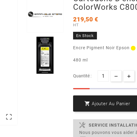
ColorWorks C80
219,50 €
HT
En Stock
Encre Pigment Noir Epson
480 ml
Quantité :

Ajouter Au Panier

SERVICE INSTALLAT
Nous pouvons vous aider à