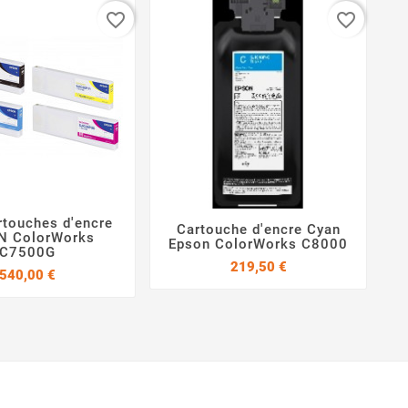
favorite_border
favorite_border
rtouches d'encre
Cartouche d'encre Cyan


N ColorWorks


Epson ColorWorks C8000
C7500G
Prix
219,50 €
Prix
540,00 €