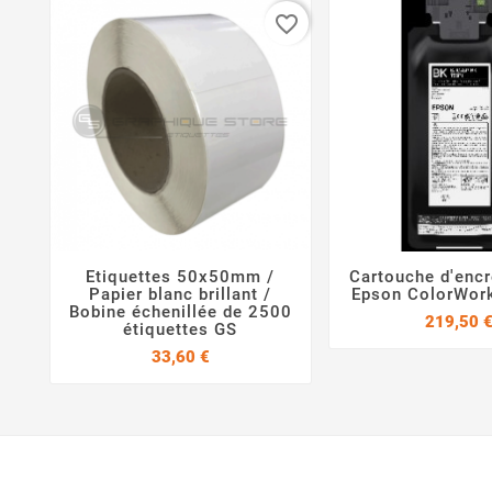
favorite_border
Etiquettes 50x50mm /
Cartouche d'encr



Papier blanc brillant /
Epson ColorWor
Bobine échenillée de 2500
219,50 
étiquettes GS
Prix
33,60 €