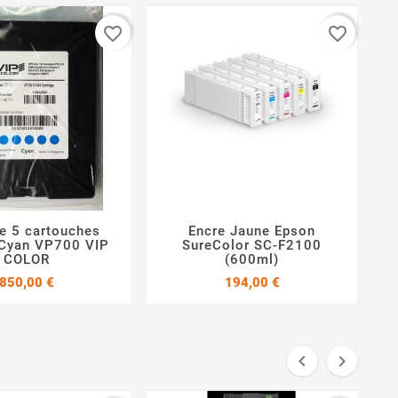
favorite_border
favorite_border
e 5 cartouches
Encre Jaune Epson




 Cyan VP700 VIP
SureColor SC-F2100
COLOR
(600ml)
Prix
Prix
850,00 €
194,00 €

