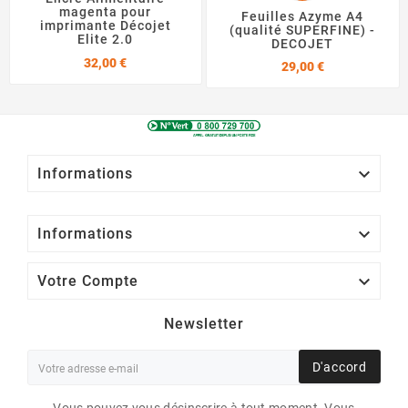
magenta pour
Feuilles Azyme A4
imprimante Décojet
(qualité SUPERFINE) -
Elite 2.0
DECOJET
Prix
32,00 €
Prix
29,00 €

Informations

Informations

Votre Compte
Newsletter
D'accord
Vous pouvez vous désinscrire à tout moment. Vous