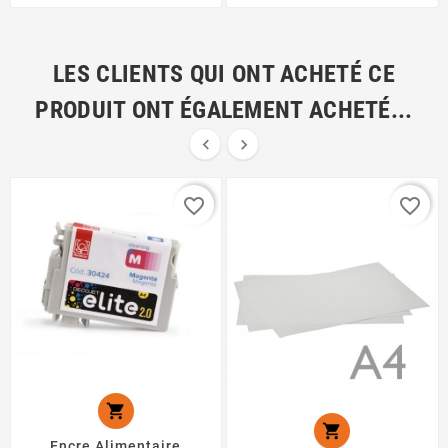
LES CLIENTS QUI ONT ACHETÉ CE
PRODUIT ONT ÉGALEMENT ACHETÉ...


favorite_border
favorite_border


Encre Alimentaire