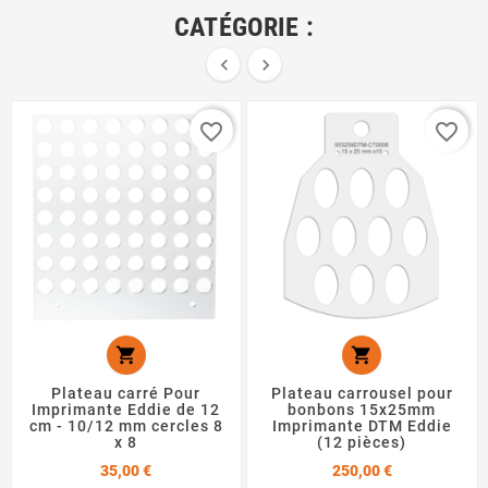
CATÉGORIE :


favorite_border
favorite_border


Plateau carré Pour
Plateau carrousel pour
Imprimante Eddie de 12
bonbons 15x25mm
cm - 10/12 mm cercles 8
Imprimante DTM Eddie
x 8
(12 pièces)
Prix
Prix
35,00 €
250,00 €