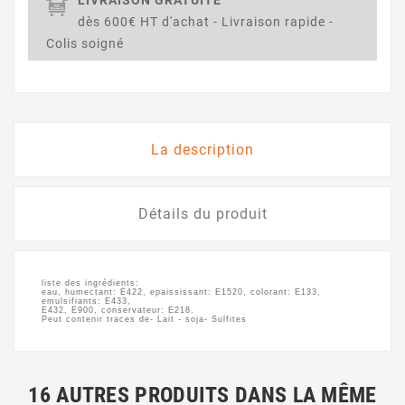
dès 600€ HT d'achat - Livraison rapide -
Colis soigné
La description
Détails du produit
liste des ingrédients:
eau, humectant: E422, epaississant: E1520, colorant: E133,
emulsifiants: E433,
E432, E900, conservateur: E218.
Peut contenir traces de- Lait - soja- Sulfites
16 AUTRES PRODUITS DANS LA MÊME