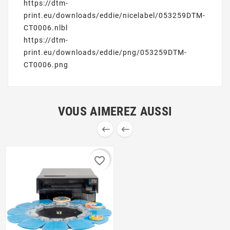
https://dtm-
print.eu/downloads/eddie/nicelabel/053259DTM-
CT0006.nlbl
https://dtm-
print.eu/downloads/eddie/png/053259DTM-
CT0006.png
VOUS AIMEREZ AUSSI


favorite_border