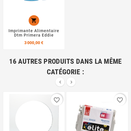

Imprimante Alimentaire
Dtm Primera Eddie
Prix
3 000,00 €
16 AUTRES PRODUITS DANS LA MÊME
CATÉGORIE :


favorite_border
favorite_border