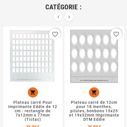
CATÉGORIE :


favorite_border
favorite_border


Plateau carré Pour
Plateau carré de 12cm
Imprimante Eddie de 12
pour 18 menthes,
cm - rectangle de
pilules, bonbons 15x25
7x12mm x 77mm
et 19x32mm Imprimante
(Tictac)
DTM Eddie
Prix
Prix
35,00 €
35,00 €