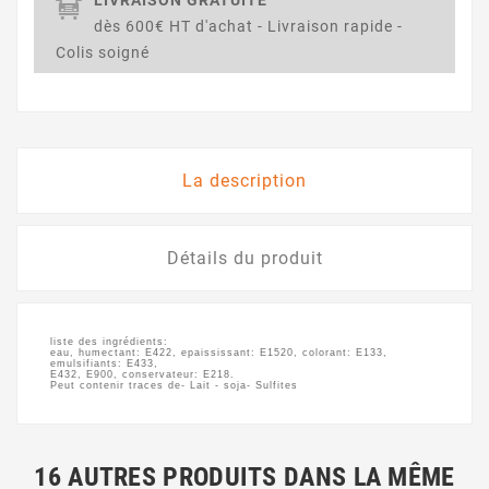
dès 600€ HT d'achat - Livraison rapide -
Colis soigné
La description
Détails du produit
liste des ingrédients:
eau, humectant: E422, epaississant: E1520, colorant: E133,
emulsifiants: E433,
E432, E900, conservateur: E218.
Peut contenir traces de- Lait - soja- Sulfites
16 AUTRES PRODUITS DANS LA MÊME