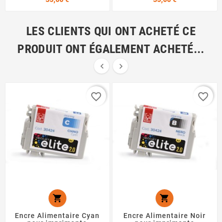
LES CLIENTS QUI ONT ACHETÉ CE
PRODUIT ONT ÉGALEMENT ACHETÉ...


favorite_border
favorite_border


Encre Alimentaire Cyan
Encre Alimentaire Noir