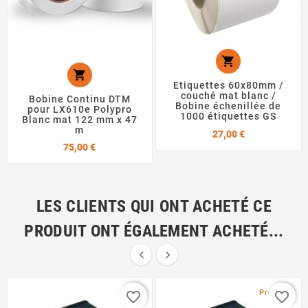


Etiquettes 60x80mm /
couché mat blanc /
Bobine Continu DTM
Bobine échenillée de
pour LX610e Polypro
1000 étiquettes GS
Blanc mat 122 mm x 47
m
Prix
27,00 €
Prix
75,00 €
LES CLIENTS QUI ONT ACHETÉ CE
PRODUIT ONT ÉGALEMENT ACHETÉ...


Promo !
favorite_border
favorite_border