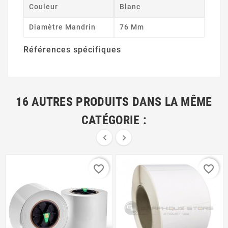
Couleur
Blanc
Diamètre Mandrin
76 Mm
Références spécifiques
16 AUTRES PRODUITS DANS LA MÊME
CATÉGORIE :


favorite_border
favorite_border