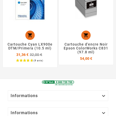


Cartouche Cyan LX900e
Cartouche d'encre Noir
DTM/Primera (10.5 ml)
Epson ColorWorks C831
(97.8 ml)
Prix
31,36 €
32,00 €
Prix
de
54,00 €
base
Prix

Informations

Informations