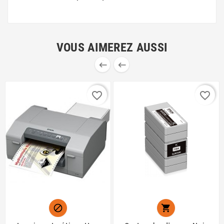
VOUS AIMEREZ AUSSI


favorite_border
favorite_border

