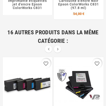
Imprimante étiquettes
Cartouche d'encre Noir
jet d'encre Epson
Epson ColorWorks C831
ColorWorks C831
(97.8 ml)
Prix
54,00 €
16 AUTRES PRODUITS DANS LA MÊME
CATÉGORIE :


favorite_border
favorite_border