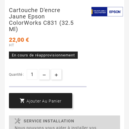
Cartouche D'encre
Jaune Epson
ColorWorks C831 (32.5
Ml)
22,00 €
HT
En cours de réapprovisionnement
Quantité :

Ajouter Au Panier
SERVICE INSTALLATION
Nous pouvons vous aider à installer vos