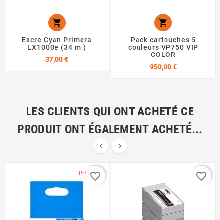


Encre Cyan Primera
Pack cartouches 5
LX1000e (34 ml)
couleurs VP750 VIP
COLOR
Prix
37,00 €
Prix
950,00 €
LES CLIENTS QUI ONT ACHETÉ CE
PRODUIT ONT ÉGALEMENT ACHETÉ...


Promo !
favorite_border
favorite_border