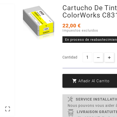
Cartucho De Tin
ColorWorks C831
22,00 €
Impuestos excluidos
En proceso de reabastecimien
Cantidad

Añadir Al Carrito
SERVICE INSTALLAT
Nous pouvons vous aider à

LIVRAISON GRATUIT