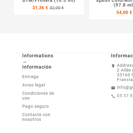
DTM/Primera (10.5 ml)
Epson ColorWo
(97.8 ml
Precio
Precio
31,36 €
32,00 €
base
54,00 €
Informations
Informac
→
Address
Información
2 Allée
33160 
Entrega
Francia
Aviso legal
info@g
Condiciones de
05 57 
uso
Pago seguro
Contacte con
nosotros