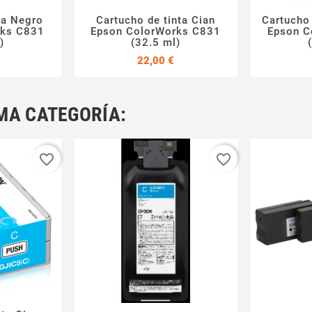
ta Negro
Cartucho de tinta Cian
Cartucho



rks C831
Epson ColorWorks C831
Epson C
)
(32.5 ml)
Precio
Precio
22,00 €
MA CATEGORÍA:
favorite_border
favorite_border