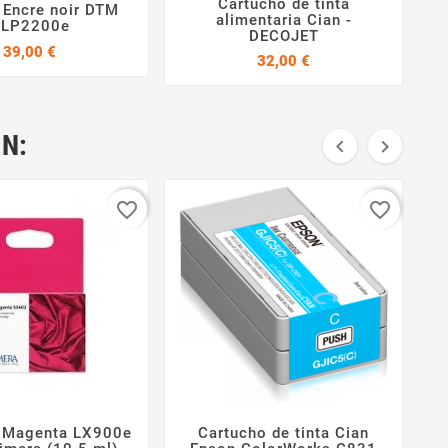
Cartucho de tinta
 Encre noir DTM


alimentaria Cian -


LP2200e
DECOJET
Precio
39,00 €
Precio
32,00 €
N:


favorite_border
favorite_border
 Magenta LX900e
Cartucho de tinta Cian



