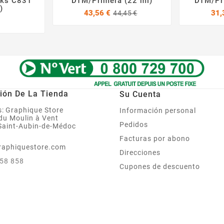
rks C831
DTM/Primera (22 ml)
DTM/Pr
)
Precio
Precio
43,56 €
31,
44,45 €
Precio
base
ión De La Tienda
Su Cuenta
:
Graphique Store
Información personal
 du Moulin à Vent
Pedidos
Saint-Aubin-de-Médoc
Facturas por abono
raphiquestore.com
Direcciones
858 858
Cupones de descuento