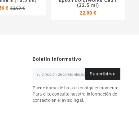
imera (10.5 ml)
Epson ColorWorks C831
(32.5 ml)
Precio
Precio
36 €
32,00 €
base
Precio
22,00 €
Boletín Informativo
Suscribirse
Puede darse de baja en cualquier momento.
Para ello, consulte nuestra información de
contacto en el aviso legal.