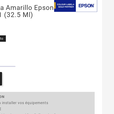
ta Amarillo Epson
 (32.5 Ml)
to
ION
 installer vos équipements
E