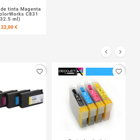
 de tinta Magenta


olorWorks C831
(32.5 ml)
Precio
22,00 €


favorite_border
favorite_border