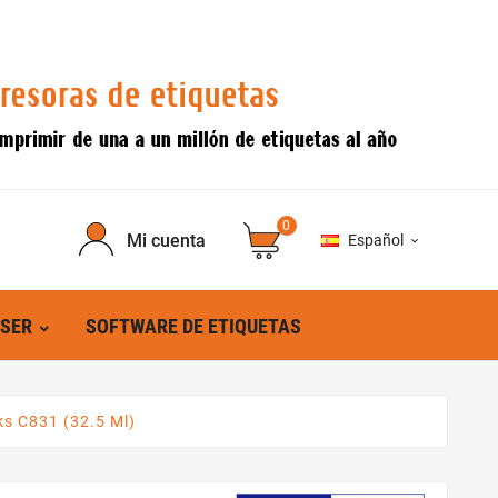
0
Mi cuenta
Español

ÁSER
SOFTWARE DE ETIQUETAS
ks C831 (32.5 Ml)