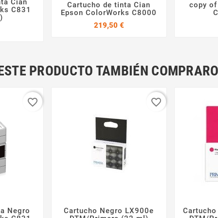
nta Cian
Cartucho de tinta Cian
copy of

rks C831


Epson ColorWorks C8000
C
)
Precio
219,50 €
Precio
N ESTE PRODUCTO TAMBIÉN COMPRARO
favorite_border
favorite_border
ta Negro
Cartucho Negro LX900e
Cartucho


