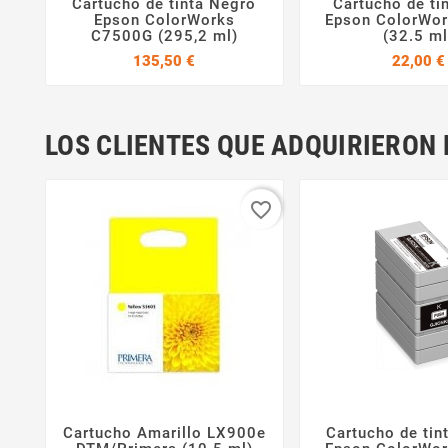
Cartucho de tinta Negro
Cartucho de ti



Epson ColorWorks
Epson ColorWo
C7500G (295,2 ml)
(32.5 ml
Precio
135,50 €
22,00 €
LOS CLIENTES QUE ADQUIRIERO
favorite_border
Cartucho Amarillo LX900e
Cartucho de tin


