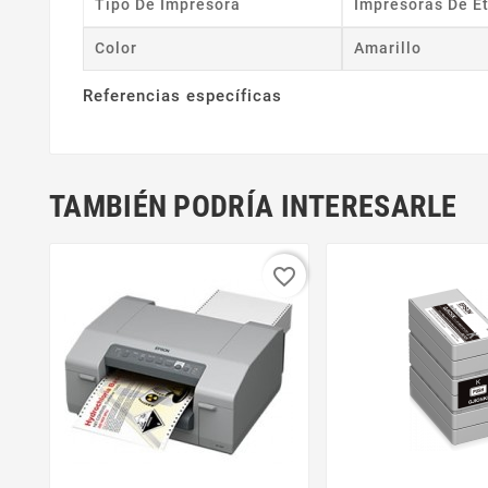
Tipo De Impresora
Impresoras De E
Color
Amarillo
Referencias específicas
TAMBIÉN PODRÍA INTERESARLE
favorite_border