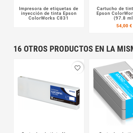
Impresora de etiquetas de
Cartucho de tin



inyección de tinta Epson
Epson ColorWo
ColorWorks C831
(97.8 ml
54,00 €
16 OTROS PRODUCTOS EN LA MIS
favorite_border