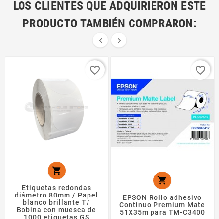
LOS CLIENTES QUE ADQUIRIERON ESTE
PRODUCTO TAMBIÉN COMPRARON:


favorite_border
favorite_border


Etiquetas redondas
diámetro 80mm / Papel
EPSON Rollo adhesivo
blanco brillante T/
Continuo Premium Mate
Bobina con muesca de
51X35m para TM-C3400
1000 etiquetas GS