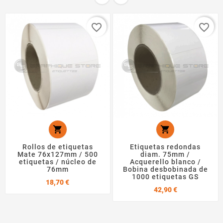
favorite_border
favorite_border


Rollos de etiquetas
Etiquetas redondas
Mate 76x127mm / 500
diam. 75mm /
etiquetas / núcleo de
Acquerello blanco /
76mm
Bobina desbobinada de
1000 etiquetas GS
Precio
18,70 €
Precio
42,90 €