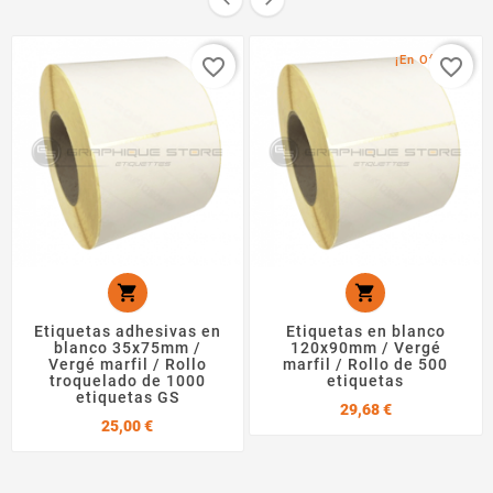
¡En Oferta!
favorite_border
favorite_border


Etiquetas adhesivas en
Etiquetas en blanco
blanco 35x75mm /
120x90mm / Vergé
Vergé marfil / Rollo
marfil / Rollo de 500
troquelado de 1000
etiquetas
etiquetas GS
Precio
29,68 €
Precio
25,00 €