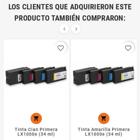
LOS CLIENTES QUE ADQUIRIERON ESTE
PRODUCTO TAMBIÉN COMPRARON:


favorite_border
favorite_border


Tinta Cian Primera
Tinta Amarilla Primera
LX1000e (34 ml)
LX1000e (34 ml)