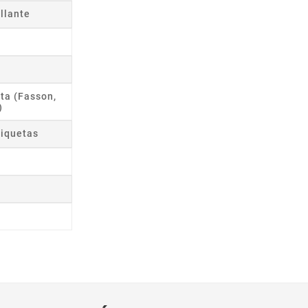
illante
ta (Fasson,
)
tiquetas