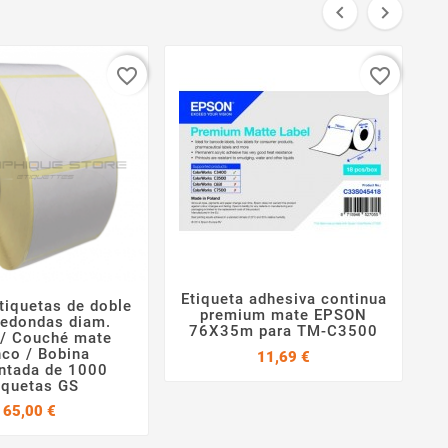


favorite_border
favorite_border
Etiqueta adhesiva continua
tiquetas de doble


premium mate EPSON


redondas diam.
76X35m para TM-C3500
/ Couché mate
nco / Bobina
Precio
11,69 €
ntada de 1000
iquetas GS
Precio
65,00 €