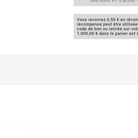
dès 600€ HT d'achat -
Vous recevrez 0,55 € en récom
récompense peut être utilisé
code de bon ou retirée sur v
1.000,00 € dans le panier est 