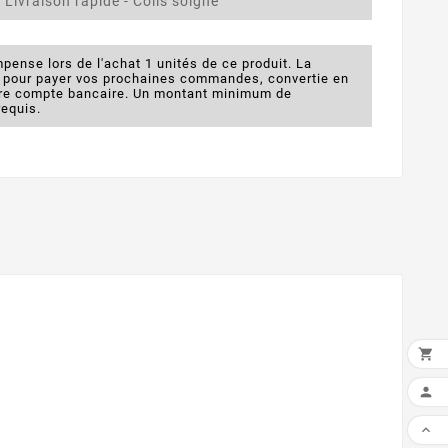
 Livraison rapide - Colis soigné
pense lors de l'achat 1 unités de ce produit. La
e pour payer vos prochaines commandes, convertie en
otre compte bancaire. Un montant minimum de
requis.

AÑA

