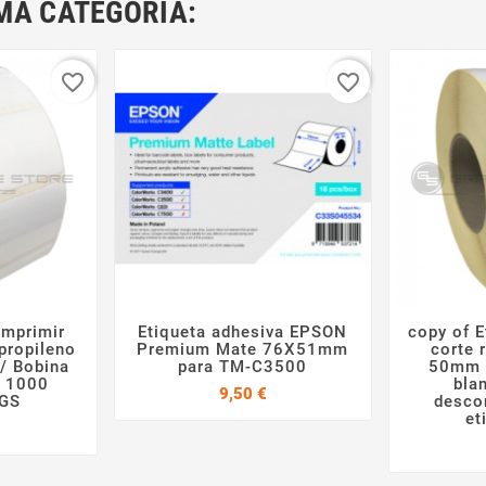
MA CATEGORÍA:
favorite_border
favorite_border
imprimir
Etiqueta adhesiva EPSON
copy of E



propileno
Premium Mate 76X51mm
corte 
 / Bobina
para TM-C3500
50mm 
e 1000
bla
Precio
9,50 €
 GS
desco
et
Precio