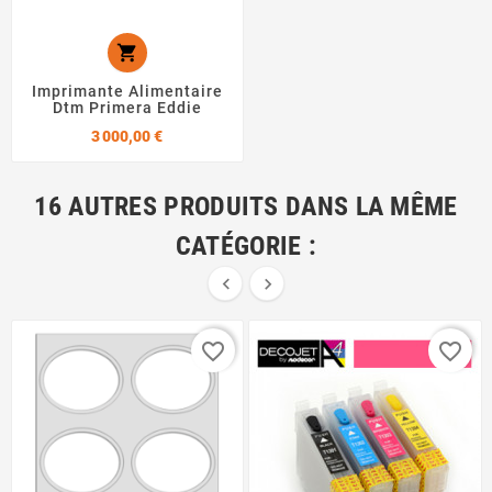

Imprimante Alimentaire
Dtm Primera Eddie
Prix
3 000,00 €
16 AUTRES PRODUITS DANS LA MÊME
CATÉGORIE :


favorite_border
favorite_border