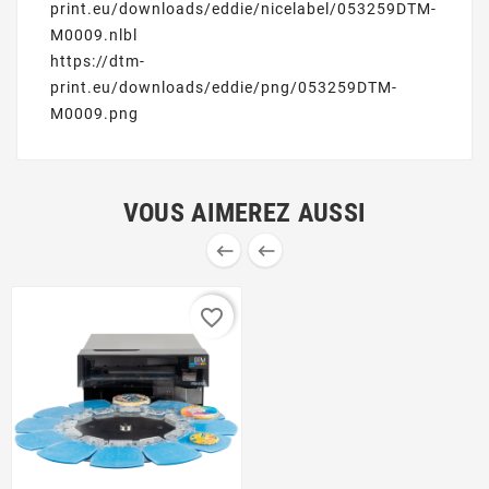
print.eu/downloads/eddie/nicelabel/053259DTM-
M0009.nlbl
https://dtm-
print.eu/downloads/eddie/png/053259DTM-
M0009.png
VOUS AIMEREZ AUSSI


favorite_border