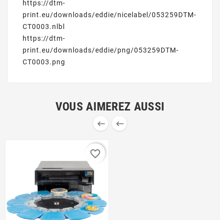
https://dtm-
print.eu/downloads/eddie/nicelabel/053259DTM-
CT0003.nlbl
https://dtm-
print.eu/downloads/eddie/png/053259DTM-
CT0003.png
VOUS AIMEREZ AUSSI


favorite_border