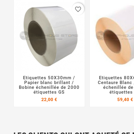
favorite_border
Etiquettes 50X30mm /
Etiquettes 80



Papier blanc brillant /
Centaure Blanc 
Bobine échenillée de 2000
échenillée d
étiquettes GS
étiquettes
Prix
22,00 €
59,40 €