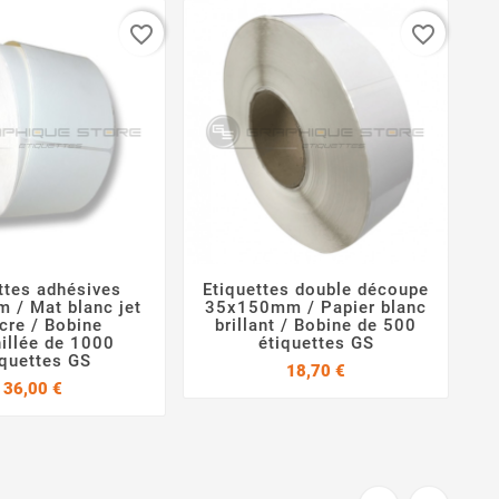
favorite_border
favorite_border
ttes adhésives
Etiquettes double découpe
E




 / Mat blanc jet
35x150mm / Papier blanc
cre / Bobine
brillant / Bobine de 500
1
illée de 1000
étiquettes GS
B
iquettes GS
Prix
18,70 €
Prix
36,00 €