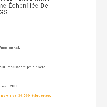
ne Échenillée De
 GS
fessionnel.
our imprimante jet d'encre
leau : 2000.
artir de 30.000 étiquettes.