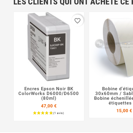
LES CLIENTS QUI ONT ACHETÉ CE
favorite_border
Encres Epson Noir BK
Bobine d'étiq



ColorWorks D6000/D6500
30x60mm / Sable
(80ml)
Bobine échenillé
étiquettes
47,00 €
15,00 €
Prix