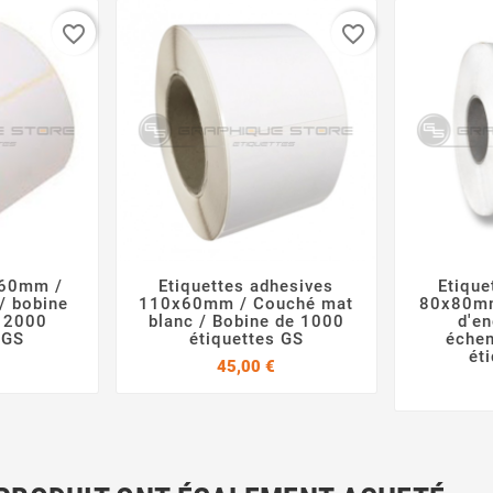
favorite_border
favorite_border
X60mm /
Etiquettes adhesives
Etique



/ bobine
110x60mm / Couché mat
80x80mm
e 2000
blanc / Bobine de 1000
d'en
 GS
étiquettes GS
échen
ét
Prix
Prix
45,00 €