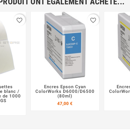
 PRODUIT ONT ÉGALEMENT ACHETÉ...
favorite_border
favorite_border
uettes
Encres Epson Cyan
Encre



 blanc /
ColorWorks D6000/D6500
ColorWo
e de 1000
(80ml)
 GS
Prix
47,00 €
Prix