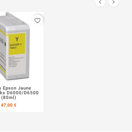


favorite_border
s Epson Jaune


rks D6000/D6500
(80ml)
Prix
47,00 €