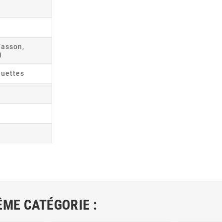
Fasson,
)
quettes
ÊME CATÉGORIE :