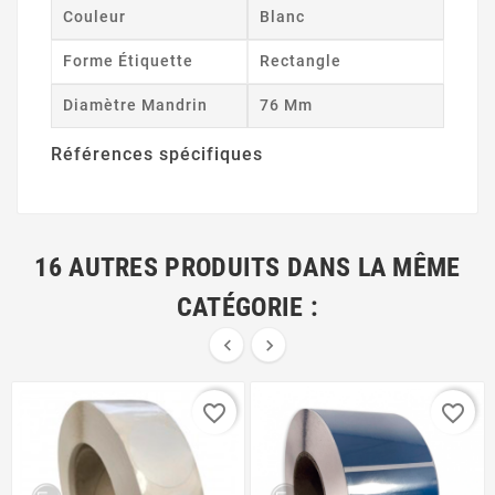
Couleur
Blanc
Forme Étiquette
Rectangle
Diamètre Mandrin
76 Mm
Références spécifiques
16 AUTRES PRODUITS DANS LA MÊME
CATÉGORIE :


favorite_border
favorite_border