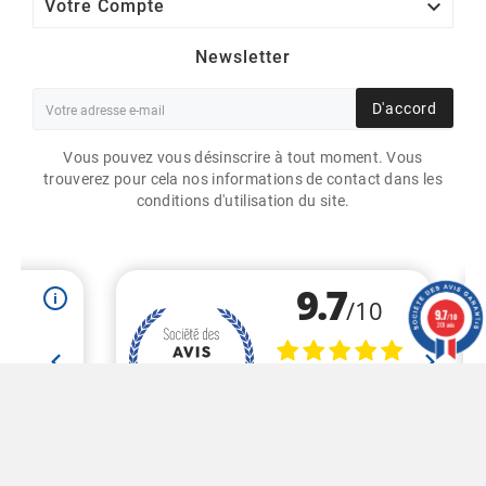

Votre Compte
Newsletter
D'accord
Vous pouvez vous désinscrire à tout moment. Vous
trouverez pour cela nos informations de contact dans les
conditions d'utilisation du site.
ETIQUETTES À IMPRIMER
80X200MM / POLYPRO
BLANC BRILLANT / BOBINE
ÉCHENILLÉE DE 320
9.7
/10
ÉTIQUETTES GS
201 avis
50,00 €
HT