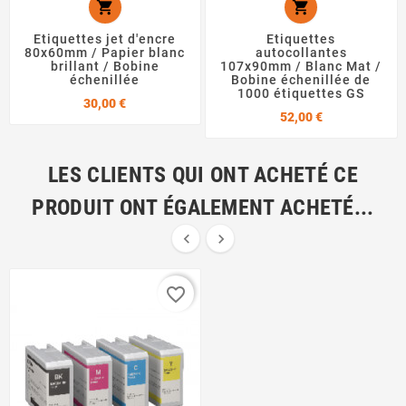


Etiquettes jet d'encre
Etiquettes
80x60mm / Papier blanc
autocollantes
brillant / Bobine
107x90mm / Blanc Mat /
échenillée
Bobine échenillée de
1000 étiquettes GS
Prix
30,00 €
Prix
52,00 €
LES CLIENTS QUI ONT ACHETÉ CE
PRODUIT ONT ÉGALEMENT ACHETÉ...


favorite_border