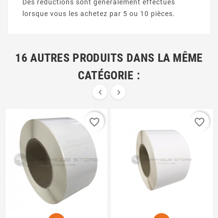
Des réductions sont généralement effectués
lorsque vous les achetez par 5 ou 10 pièces.
16 AUTRES PRODUITS DANS LA MÊME
CATÉGORIE :


favorite_border
favorite_border