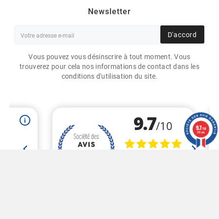
Newsletter
D'accord
Vous pouvez vous désinscrire à tout moment. Vous
trouverez pour cela nos informations de contact dans les
conditions d'utilisation du site.
BOBINE ETIQUETTES
VIERGE 40X70MM / PAPIER
MAT / BOBINE ÉCHENILLÉE
9.7
/10
DE 2000 ÉTIQUETTES GS
201 avis
50,00 €
HT
Marchand approuvé par la Société des Avis Garantis,
cliquez