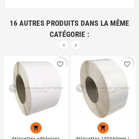
16 AUTRES PRODUITS DANS LA MÊME
CATÉGORIE :


favorite_border
favorite_border


Etiquettes adhésives
Etiquettes 100X60mm /