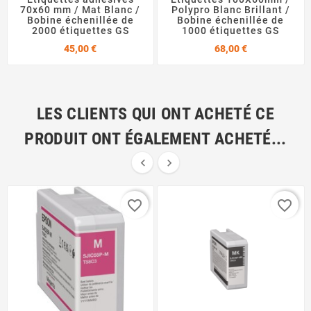
70x60 mm / Mat Blanc /
Polypro Blanc Brillant /
Bobine échenillée de
Bobine échenillée de
2000 étiquettes GS
1000 étiquettes GS
Prix
Prix
45,00 €
68,00 €
LES CLIENTS QUI ONT ACHETÉ CE
PRODUIT ONT ÉGALEMENT ACHETÉ...


favorite_border
favorite_border