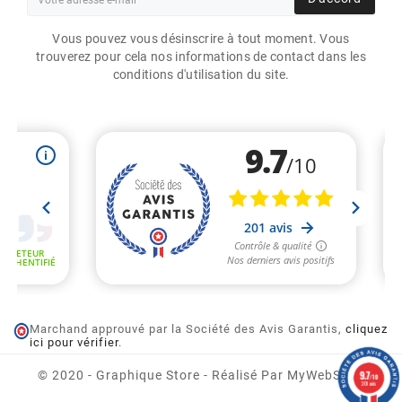
Vous pouvez vous désinscrire à tout moment. Vous
trouverez pour cela nos informations de contact dans les
conditions d'utilisation du site.
Marchand approuvé par la Société des Avis Garantis,
cliquez
ETIQUETTES RONDES
ici pour vérifier
.
DIAM. 90MM / COUCHÉ
MAT BLANC / BOBINE
ÉCHENILLÉE DE 2000
9.7
© 2020 - Graphique Store - Réalisé Par MyWebShop
/10
ÉTIQUETTES GS
201 avis