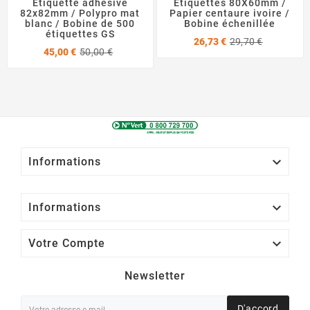
Etiquette adhésive
Etiquettes 80X60mm /
82x82mm / Polypro mat
Papier centaure ivoire /
blanc / Bobine de 500
Bobine échenillée
étiquettes GS
Prix
Prix
26,73 €
29,70 €
Prix
Prix
de
45,00 €
50,00 €
de
base
base

Informations

Informations

Votre Compte
Newsletter
D'accord