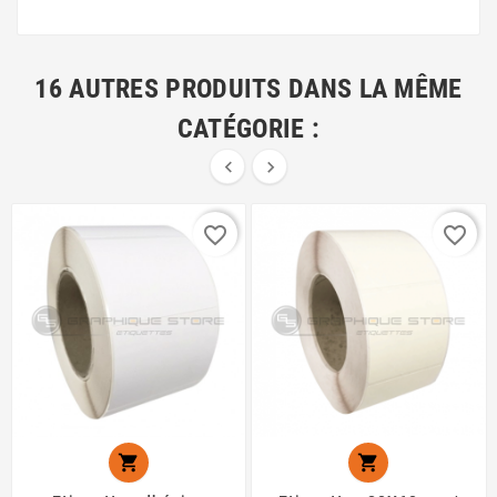
16 AUTRES PRODUITS DANS LA MÊME
CATÉGORIE :


favorite_border
favorite_border

