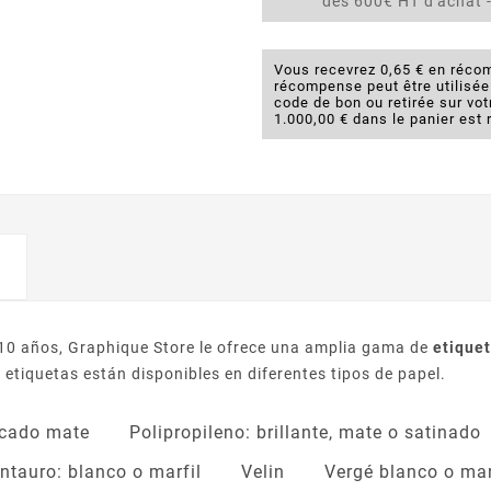
dès 600€ HT d'achat -
Vous recevrez 0,65 € en récom
récompense peut être utilisé
code de bon ou retirée sur v
1.000,00 € dans le panier est 
 10 años, Graphique Store le ofrece una amplia gama de
etiquet
tiquetas están disponibles en diferentes tipos de papel.
cado mate
Polipropileno: brillante, mate o satinado
ntauro: blanco o marfil
Velin
Vergé blanco o mar