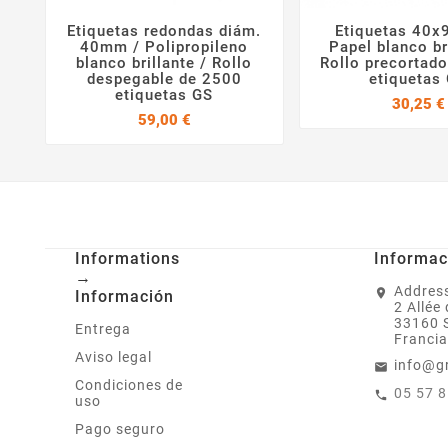
Etiquetas redondas diám.
Etiquetas 40



40mm / Polipropileno
Papel blanco br
blanco brillante / Rollo
Rollo precortad
despegable de 2500
etiquetas
etiquetas GS
30,25 €
Precio
59,00 €
Informations
Informac
→
Address
Información
2 Allée
33160 
Entrega
Francia
Aviso legal
info@g
Condiciones de
05 57 
uso
Pago seguro