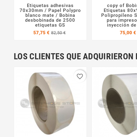
Etiquetas adhesivas
copy of Bobi



70x30mm / Papel Polypro
Etiquetas 80
blanco mate / Bobina
Polipropileno 
desbobinada de 2500
para impreso
etiquetas GS
inyección de
Precio
Precio
57,75 €
75,00 €
82,50 €
base
LOS CLIENTES QUE ADQUIRIERO
favorite_border