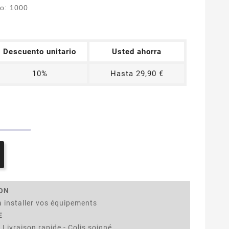
lo: 1000
Descuento unitario
Usted ahorra
10%
Hasta 29,90 €
ION
 installer vos équipements
E
 Livraison rapide - Colis soigné