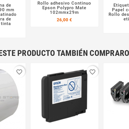
Rollo adhesivo Continuo
na de
Etique


Epson Polypro Mate

x90 mm
Papel c
102mmx29m
Satinado
Rollo de
ra de
et
Precio
26,00 €
 tinta
Precio
N ESTE PRODUCTO TAMBIÉN COMPRARO
favorite_border
favorite_border