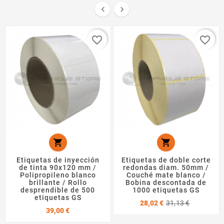


favorite_border
favorite_border


Etiquetas de inyección
Etiquetas de doble corte
de tinta 90x120 mm /
redondas diam. 50mm /
Polipropileno blanco
Couché mate blanco /
brillante / Rollo
Bobina descontada de
desprendible de 500
1000 etiquetas GS
etiquetas GS
Precio
Precio
28,02 €
31,13 €
Precio
base
39,00 €