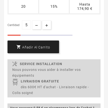
Hasta
20
15%
174,90 €
Cantidad

Añadir Al Carrito
SERVICE INSTALLATION
Nous pouvons vous aider à installer vos
équipements
LIVRAISON GRATUITE
dès 600€ HT d'achat - Livraison rapide -
Colis soigné
Vous recevrez 0,58 € en récompense lors de l'achat 1