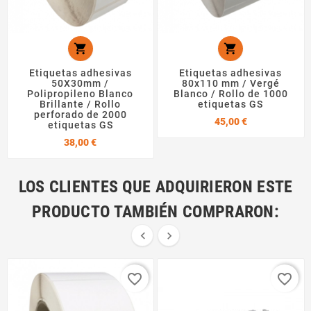


Etiquetas adhesivas
Etiquetas adhesivas
50X30mm /
80x110 mm / Vergé
Polipropileno Blanco
Blanco / Rollo de 1000
Brillante / Rollo
etiquetas GS
perforado de 2000
Precio
45,00 €
etiquetas GS
Precio
38,00 €
LOS CLIENTES QUE ADQUIRIERON ESTE
PRODUCTO TAMBIÉN COMPRARON:


favorite_border
favorite_border