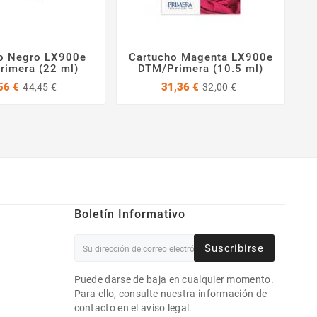
o Negro LX900e
Cartucho Magenta LX900e
C




imera (22 ml)
DTM/Primera (10.5 ml)
Precio
Precio
Precio
Precio
56 €
31,36 €
44,45 €
32,00 €
base
base
Boletín Informativo
Suscribirse
Puede darse de baja en cualquier momento.
Para ello, consulte nuestra información de
contacto en el aviso legal.