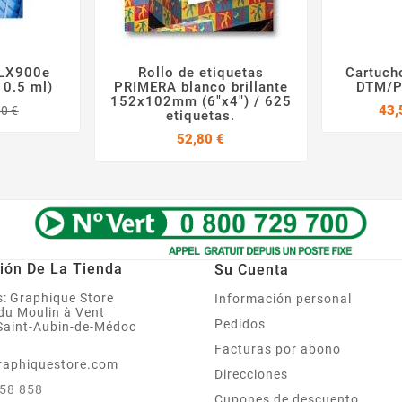
 LX900e
Rollo de etiquetas
Cartuch



0.5 ml)
PRIMERA blanco brillante
DTM/Pr
152x102mm (6"x4") / 625
Precio
Precio
43,
00 €
etiquetas.
base
Precio
52,80 €
ión De La Tienda
Su Cuenta
:
Graphique Store
Información personal
 du Moulin à Vent
Pedidos
Saint-Aubin-de-Médoc
Facturas por abono
raphiquestore.com
Direcciones
858 858
Cupones de descuento