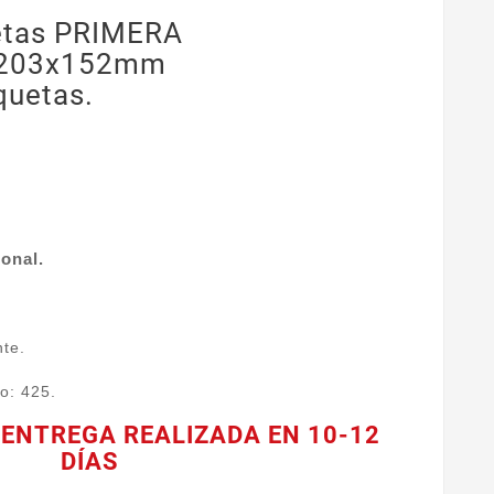
etas PRIMERA
e 203x152mm
quetas.
onal.
nte.
o: 425.
 ENTREGA REALIZADA EN 10-12
DÍAS