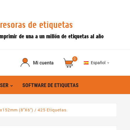
0
Mi cuenta
Español

ÁSER
SOFTWARE DE ETIQUETAS
x152mm (8"x6") / 425 Etiquetas.