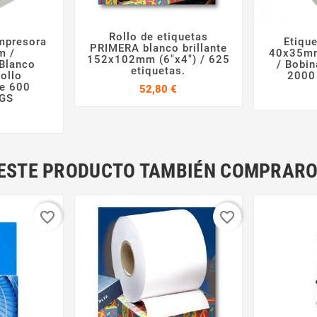
Rollo de etiquetas
impresora
Etiqu


PRIMERA blanco brillante

m /
40x35mm
152x102mm (6"x4") / 625
 Blanco
/ Bobin
etiquetas.
Rollo
2000
de 600
Precio
52,80 €
 GS
Precio
N ESTE PRODUCTO TAMBIÉN COMPRARO
favorite_border
favorite_border