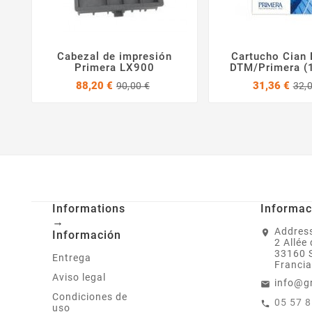
Cabezal de impresión
Cartucho Cian



Primera LX900
DTM/Primera (1
Precio
Precio
88,20 €
31,36 €
90,00 €
32,
base
Informations
Informac
→
Address
Información
2 Allée
33160 
Entrega
Francia
Aviso legal
info@g
Condiciones de
05 57 
uso