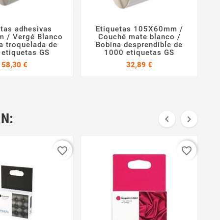
etas adhesivas
Etiquetas 105X60mm /




 / Vergé Blanco
Couché mate blanco /
a troquelada de
Bobina desprendible de
 etiquetas GS
1000 etiquetas GS
Precio
Precio
58,30 €
32,89 €
N:


favorite_border
favorite_border