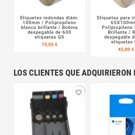
Etiquetas redondas diám.
Etiquetas para 



100mm / Polipropileno
65X100m
blanco brillante / Bobina
Polipropileno
despegable de 600
Brillante / 
etiquetas GS
despegable 
etiquetas
Precio
75,55 €
42,00 €
LOS CLIENTES QUE ADQUIRIERO
favorite_border