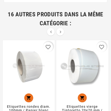
16 AUTRES PRODUITS DANS LA MÊME
CATÉGORIE :


favorite_border
favorite_border


Etiquettes rondes diam.
Etiquettes vierge
100mm / Papier blanc
Tintoretto 70x70 mm /