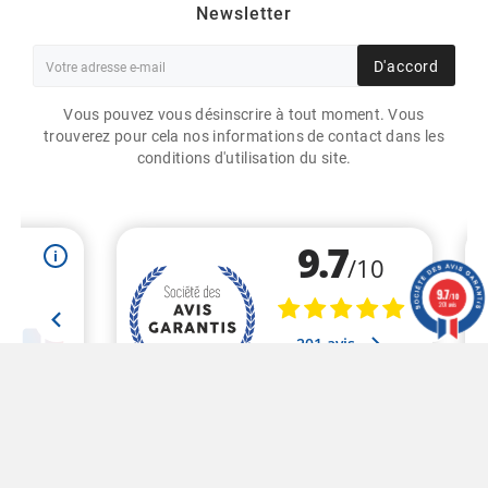
Newsletter
D'accord
Vous pouvez vous désinscrire à tout moment. Vous
trouverez pour cela nos informations de contact dans les
conditions d'utilisation du site.
ETIQUETTES DOUBLE
DÉCOUPE RONDE 64 MM /
POLYPRO BLANC / BOBINE
ÉCHENILLÉE DE 1000
9.7
/10
ÉTIQUETTES
201 avis
50,60 €
HT
Marchand approuvé par la Société des Avis Garantis,
cliquez
ici pour vérifier
.