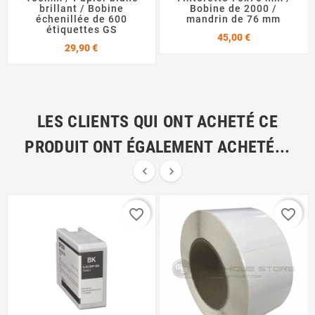
brillant / Bobine
Bobine de 2000 /
échenillée de 600
mandrin de 76 mm
étiquettes GS
Prix
45,00 €
Prix
29,90 €
LES CLIENTS QUI ONT ACHETÉ CE
PRODUIT ONT ÉGALEMENT ACHETÉ...


favorite_border
favorite_border