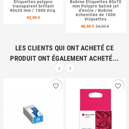
Etiquettes polypro
Bobine Etiquettes 80x70
transparent brillant
mm Polypro Satiné jet
40x20 mm / 1000 étiq.
d'encre / Bobine
échenillée de 1000
Prix
42,90 €
étiquettes
Prix
Prix
48,60 €
54,00 €
de
base
LES CLIENTS QUI ONT ACHETÉ CE
PRODUIT ONT ÉGALEMENT ACHETÉ...


favorite_border
favorite_border