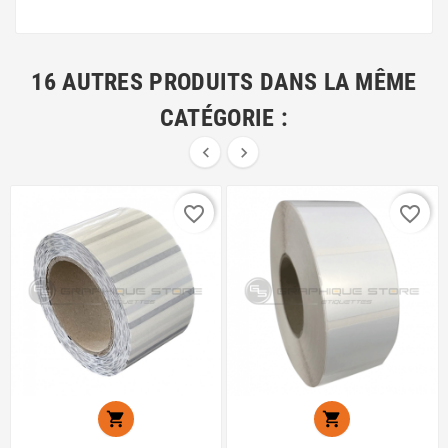
16 AUTRES PRODUITS DANS LA MÊME
CATÉGORIE :


favorite_border
favorite_border

