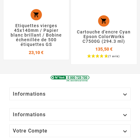


Etiquettes vierges
45x140mm / Papier
Cartouche d'encre Cyan
blanc brillant / Bobine
Epson ColorWorks
échenillée de 500
C7500G (294.3 ml)
étiquettes GS
135,50 €
Prix
23,10 €
Prix

Informations

Informations

Votre Compte