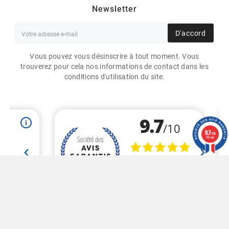
Newsletter
D'accord
Vous pouvez vous désinscrire à tout moment. Vous
trouverez pour cela nos informations de contact dans les
conditions d'utilisation du site.
ETIQUETTES 90X30MM /
PAPIER BLANC MAT JET
D'ENCRE / BOBINE
ÉCHENILLÉE DE 2000
9.7
/10
ÉTIQUETTES GS
201 avis
54,89 €
HT
Marchand approuvé par la Société des Avis Garantis,
cliquez