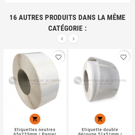
16 AUTRES PRODUITS DANS LA MÊME
CATÉGORIE :


favorite_border
favorite_border


Etiquettes neutres
Etiquette double
65x235mm / Papier
découpe 51x51mm /