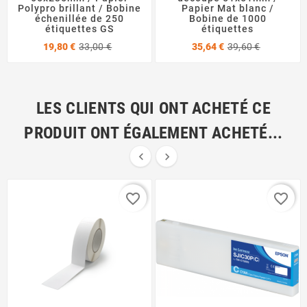
Polypro brillant / Bobine
Papier Mat blanc /
échenillée de 250
Bobine de 1000
étiquettes GS
étiquettes
Prix
Prix
Prix
Prix
19,80 €
33,00 €
35,64 €
39,60 €
de
de
base
base
LES CLIENTS QUI ONT ACHETÉ CE
PRODUIT ONT ÉGALEMENT ACHETÉ...


favorite_border
favorite_border