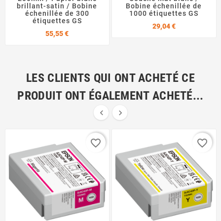
brillant-satin / Bobine
Bobine échenillée de
échenillée de 300
1000 étiquettes GS
étiquettes GS
Prix
29,04 €
Prix
55,55 €
LES CLIENTS QUI ONT ACHETÉ CE
PRODUIT ONT ÉGALEMENT ACHETÉ...


favorite_border
favorite_border