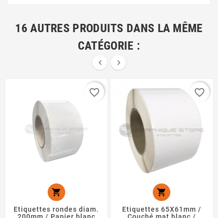
16 AUTRES PRODUITS DANS LA MÊME
CATÉGORIE :


favorite_border
favorite_border


Etiquettes rondes diam.
Etiquettes 65X61mm /
200mm / Papier blanc
Couché mat blanc /