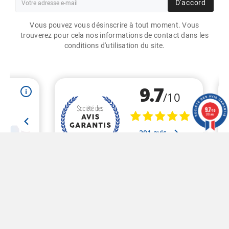
D'accord
Vous pouvez vous désinscrire à tout moment. Vous
trouverez pour cela nos informations de contact dans les
conditions d'utilisation du site.
ETIQUETTES ADHÉSIVES
45X140MM / PAPIER MAT
BLANC / BOBINE
ÉCHENILLÉE DE 500
9.7
/10
ÉTIQUETTES GS
201 avis
24,00 €
HT
Marchand approuvé par la Société des Avis Garantis,
cliquez
ici pour vérifier
.
© 2020 - Graphique Store - Réalisé Par MyWebShop