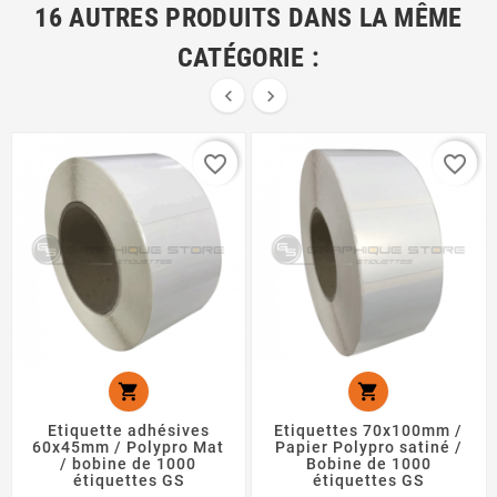
16 AUTRES PRODUITS DANS LA MÊME
CATÉGORIE :


favorite_border
favorite_border


Etiquette adhésives
Etiquettes 70x100mm /
60x45mm / Polypro Mat
Papier Polypro satiné /
/ bobine de 1000
Bobine de 1000
étiquettes GS
étiquettes GS