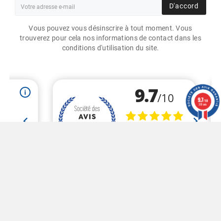
D'accord
Vous pouvez vous désinscrire à tout moment. Vous
trouverez pour cela nos informations de contact dans les
conditions d'utilisation du site.
ETIQUETTES 60X80 MM /
CONSTELLATION SNOW
INTRECCIO MANTER /
BOBINE ÉCHENILLÉE DE
9.7
/10
1000 ÉTIQUETTES GS
201 avis
24,75 €
27,50 €
HT
Marchand approuvé par la Société des Avis Garantis,
cliquez
ici pour vérifier
.
© 2020 - Graphique Store - Réalisé Par MyWebShop