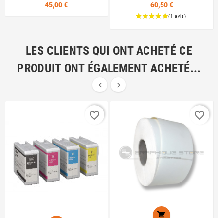
Prix
45,00 €
60,50 €
Prix
LES CLIENTS QUI ONT ACHETÉ CE
PRODUIT ONT ÉGALEMENT ACHETÉ...


favorite_border
favorite_border
