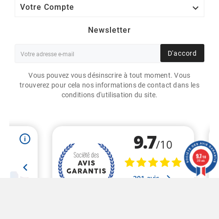

Votre Compte
Newsletter
D'accord
Vous pouvez vous désinscrire à tout moment. Vous
trouverez pour cela nos informations de contact dans les
conditions d'utilisation du site.
ROULEAU D'ETIQUETTES
30X60MM / PAPIER BLANC
MAT / 1000 ÉTIQUETTES
9.7
/10
GS
201 avis
19,70 €
21,89 €
HT