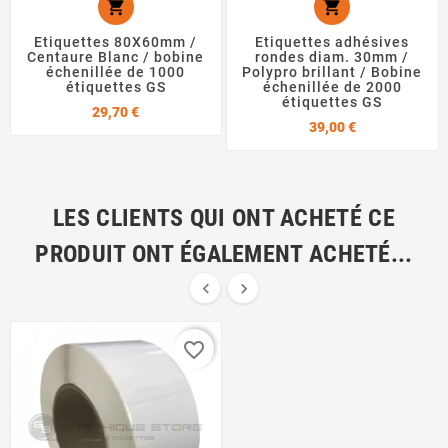


Etiquettes 80X60mm /
Etiquettes adhésives
Centaure Blanc / bobine
rondes diam. 30mm /
échenillée de 1000
Polypro brillant / Bobine
étiquettes GS
échenillée de 2000
étiquettes GS
Prix
29,70 €
Prix
39,00 €
LES CLIENTS QUI ONT ACHETÉ CE
PRODUIT ONT ÉGALEMENT ACHETÉ...


favorite_border