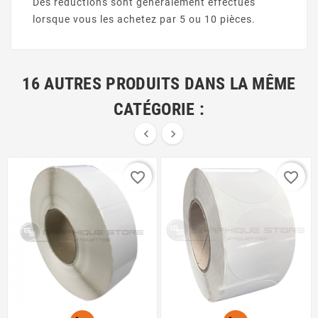
Des réductions sont généralement effectués
lorsque vous les achetez par 5 ou 10 pièces.
16 AUTRES PRODUITS DANS LA MÊME
CATÉGORIE :


favorite_border
favorite_border