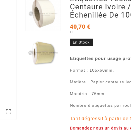
Centaure Ivoire 
Échenillée De 10
40,70 €
HT
En Stock
Etiquettes pour usage pro
Format : 105x60mm.
Matière : Papier centaure ivo
Mandrin : 76mm.
Nombre d'étiquettes par roul

Tarif dégressif à partir de
Demandez nous un devis au d