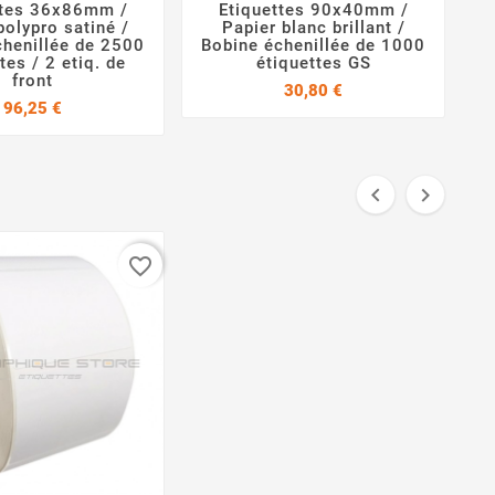
ttes 36x86mm /
Etiquettes 90x40mm /




polypro satiné /
Papier blanc brillant /
chenillée de 2500
Bobine échenillée de 1000
tes / 2 etiq. de
étiquettes GS
front
Prix
30,80 €
Prix
96,25 €


favorite_border