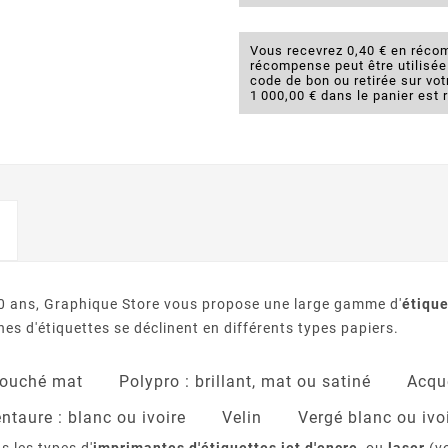
Vous recevrez 0,40 € en récom
récompense peut être utilisé
code de bon ou retirée sur v
1 000,00 € dans le panier est 
 10 ans, Graphique Store vous propose une large gamme d'
étique
s d'étiquettes se déclinent en différents types papiers.
ouché mat
Polypro : brillant, mat ou satiné
Acque
ntaure : blanc ou ivoire
Velin
Vergé blanc ou ivo