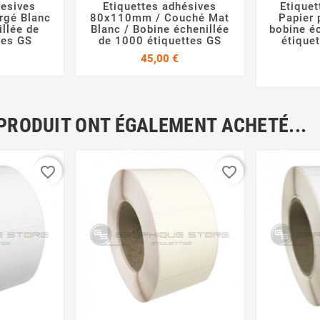
hesives
Etiquettes adhésives
Etique



rgé Blanc
80x110mm / Couché Mat
Papier 
illée de
Blanc / Bobine échenillée
bobine é
tes GS
de 1000 étiquettes GS
étiquet
Prix
Prix
45,00 €
 PRODUIT ONT ÉGALEMENT ACHETÉ...
favorite_border
favorite_border