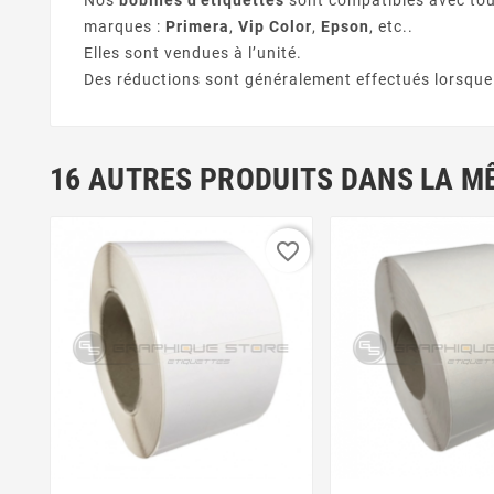
Nos
bobines d'étiquettes
sont compatibles avec tous
marques :
Primera
,
Vip Color
,
Epson
, etc..
Elles sont vendues à l’unité.
Des réductions sont généralement effectués lorsque 
16 AUTRES PRODUITS DANS LA M
favorite_border