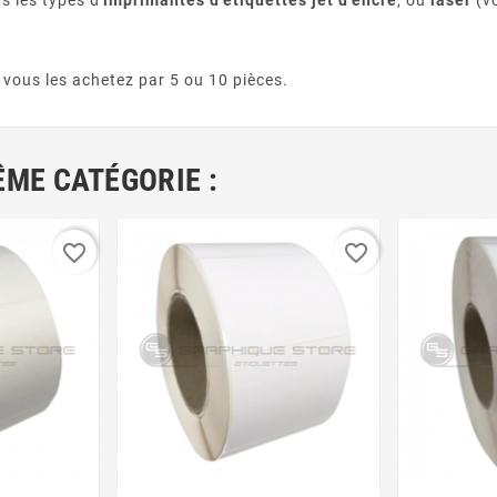
 les types d'
imprimantes d'étiquettes jet d'encre
, ou
laser
(vo
vous les achetez par 5 ou 10 pièces.
ÊME CATÉGORIE :
favorite_border
favorite_border