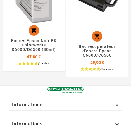


Encres Epson Noir BK
ColorWorks
Bac récupérateur
D6000/D6500 (80ml)
d'encre Epson
C6000/C6500
47,00 €
29,90 €
Prix
Prix

Informations

Informations