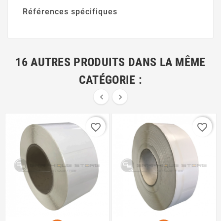
Références spécifiques
16 AUTRES PRODUITS DANS LA MÊME
CATÉGORIE :


favorite_border
favorite_border