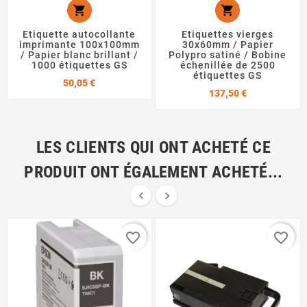


Etiquette autocollante
Etiquettes vierges
imprimante 100x100mm
30x60mm / Papier
/ Papier blanc brillant /
Polypro satiné / Bobine
1000 étiquettes GS
échenillée de 2500
étiquettes GS
Prix
50,05 €
Prix
137,50 €
LES CLIENTS QUI ONT ACHETÉ CE
PRODUIT ONT ÉGALEMENT ACHETÉ...


favorite_border
favorite_border