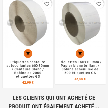
favorite_border
favorite_border


Etiquettes centaure
Etiquettes 150x100mm /
autocollantes 60X80mm
Papier blanc brillant /
/ Centaure Blanc /
Bobine échenillée de
Bobine de 2000
500 étiquettes GS
étiquettes GS
Prix
45,00 €
Prix
42,90 €
LES CLIENTS QUI ONT ACHETÉ CE
PRODUIT ONT ÉGALEMENT ACHETÉ...