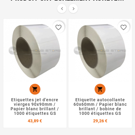


favorite_border
favorite_border


Etiquettes jet d'encre
Etiquette autocollante
vierges 90x90mm /
60x60mm / Papier blanc
Papier blanc brillant /
brillant / bobine de
1000 étiquettes GS
1000 étiquettes GS
Prix
Prix
43,89 €
29,26 €