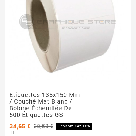
Etiquettes 135x150 Mm
/ Couché Mat Blanc /
Bobine Échenillée De
500 Étiquettes GS
34,65 €
38,50 €
Économisez 10%
HT