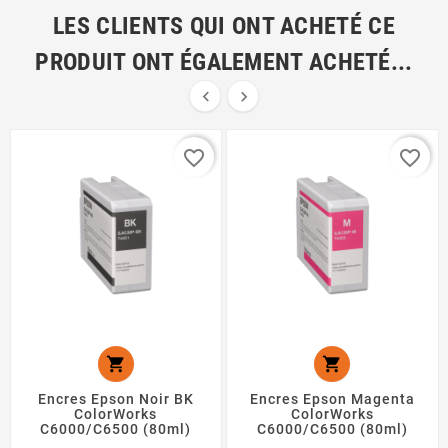
LES CLIENTS QUI ONT ACHETÉ CE
PRODUIT ONT ÉGALEMENT ACHETÉ...


favorite_border
favorite_border


Encres Epson Noir BK
Encres Epson Magenta
ColorWorks
ColorWorks
C6000/C6500 (80ml)
C6000/C6500 (80ml)