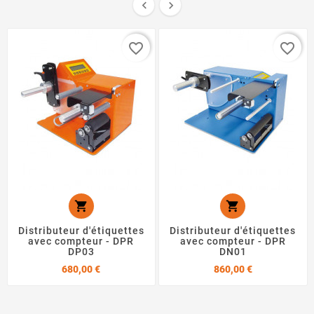


favorite_border
favorite_border


Distributeur d'étiquettes
Distributeur d'étiquettes
avec compteur - DPR
avec compteur - DPR
DP03
DN01
Prix
Prix
680,00 €
860,00 €