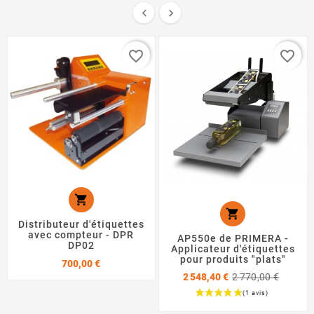


favorite_border
favorite_border


Distributeur d'étiquettes
avec compteur - DPR
AP550e de PRIMERA -
DP02
Applicateur d'étiquettes
pour produits "plats"
Prix
700,00 €
Prix
2 548,40 €
2 770,00 €
de
base
Prix