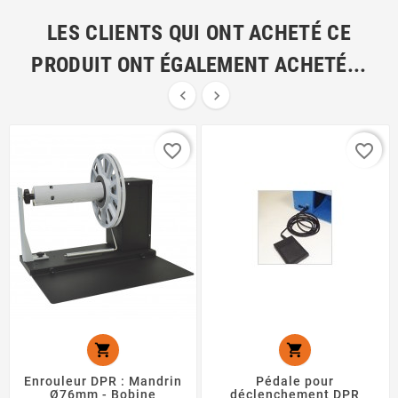
LES CLIENTS QUI ONT ACHETÉ CE
PRODUIT ONT ÉGALEMENT ACHETÉ...


favorite_border
favorite_border


Enrouleur DPR : Mandrin
Pédale pour
Ø76mm - Bobine
déclenchement DPR