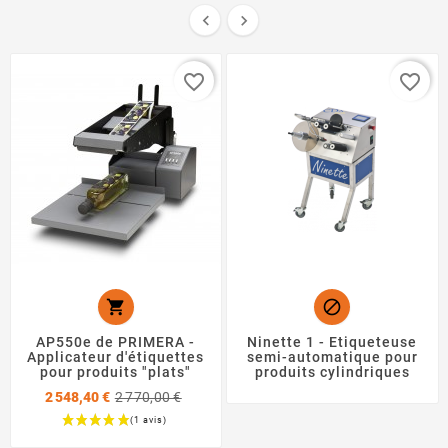


favorite_border
favorite_border


AP550e de PRIMERA -
Ninette 1 - Etiqueteuse
Applicateur d'étiquettes
semi-automatique pour
pour produits "plats"
produits cylindriques
Prix
2 548,40 €
2 770,00 €
de
base
Prix