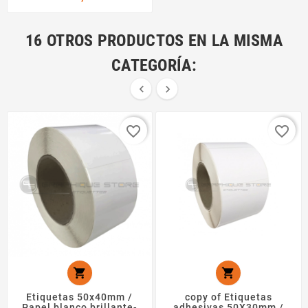
16 OTROS PRODUCTOS EN LA MISMA
CATEGORÍA:


favorite_border
favorite_border


Etiquetas 50x40mm /
copy of Etiquetas
Papel blanco brillante-
adhesivas 50X30mm /