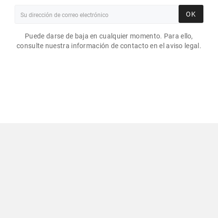
OK
Puede darse de baja en cualquier momento. Para ello,
consulte nuestra información de contacto en el aviso legal.
ETIQUETAS EN BLANCO
45X140MM / PAPEL
BLANCO BRILLANTE /
ROLLO DESBOBINADO DE
500 ETIQUETAS GS
23,10 €
Impuestos excluidos
Comerciante aprobado por la Sociedad de Opiniones
Contrastadas,
haga clic aquí para mostrar el certificado
.
© 2020 - Graphique Store - Realizado Por MyWebShop