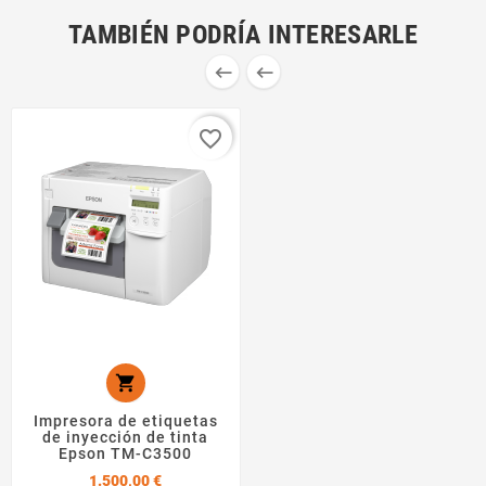
TAMBIÉN PODRÍA INTERESARLE


favorite_border

Impresora de etiquetas
de inyección de tinta
Epson TM-C3500
Precio
1.500,00 €