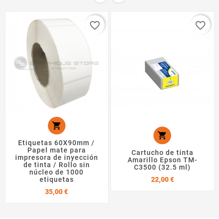
favorite_border
favorite_border


Etiquetas 60X90mm /
Papel mate para
Cartucho de tinta
impresora de inyección
Amarillo Epson TM-
de tinta / Rollo sin
C3500 (32.5 ml)
núcleo de 1000
Precio
22,00 €
etiquetas
Precio
35,00 €