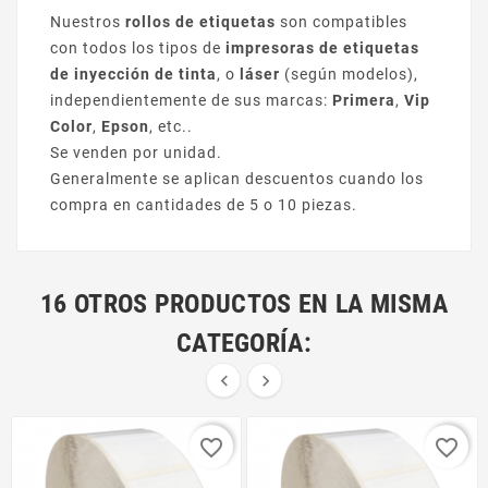
Nuestros
rollos de etiquetas
son compatibles
con todos los tipos de
impresoras de etiquetas
de inyección de tinta
, o
láser
(según modelos),
independientemente de sus marcas:
Primera
,
Vip
Color
,
Epson
, etc..
Se venden por unidad.
Generalmente se aplican descuentos cuando los
compra en cantidades de 5 o 10 piezas.
16 OTROS PRODUCTOS EN LA MISMA
CATEGORÍA:


favorite_border
favorite_border